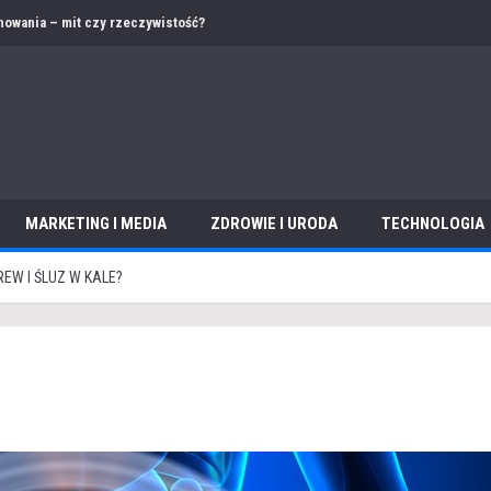
 – jak przygotować ofertę i dokumentację w obcym języku?
MARKETING I MEDIA
ZDROWIE I URODA
TECHNOLOGIA
EW I ŚLUZ W KALE?