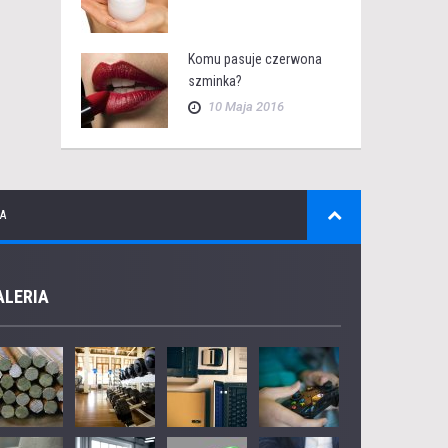
Komu pasuje czerwona
szminka?
10 Maja 2016
A
ALERIA