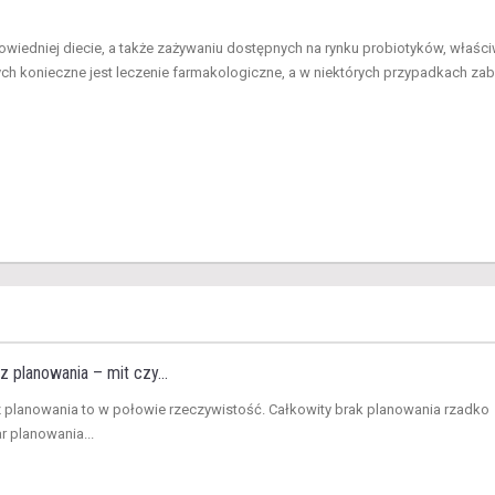
owiedniej diecie, a także zażywaniu dostępnych na rynku probiotyków, właści
ch konieczne jest leczenie farmakologiczne, a w niektórych przypadkach zab
z planowania – mit czy...
z planowania to w połowie rzeczywistość. Całkowity brak planowania rzadko
ar planowania...