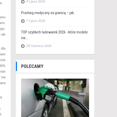
9 Lipca 2026
ie
Przetarg medyczny za granicą – jak...
tanu
7 Lipca 2026
ami.
ego-
TOP szybkich ładowarek 2026 - które modele
 rak
nie...
29 Czerwca 2026
 dla
niem
emów
POLECAMY
 90%
mian
 nie
żane
my
ę
e
d