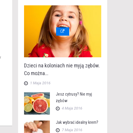
y
Dzieci na koloniach nie myją zębów.
Co można...
1 Maja 2016
Jesz cytrusy? Nie myj
zębów
4 Maja 2016
Jak wybrać idealny krem?
7 Maja 2016