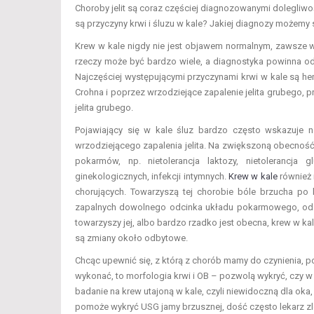
Choroby jelit są coraz częściej diagnozowanymi dolegliwośc
są przyczyny krwi i śluzu w kale? Jakiej diagnozy możemy
Krew w kale nigdy nie jest objawem normalnym, zawsze 
rzeczy może być bardzo wiele, a diagnostyka powinna od
Najczęściej występującymi przyczynami krwi w kale są hem
Crohna i poprzez wrzodziejące zapalenie jelita grubego, pr
jelita grubego.
Pojawiający się w kale śluz bardzo często wskazuje na 
wrzodziejącego zapalenia jelita. Na zwiększoną obecność
pokarmów, np. nietolerancja laktozy, nietolerancj
ginekologicznych, infekcji intymnych.
Krew w kale
również 
chorujących. Towarzyszą tej chorobie bóle brzucha po
zapalnych dowolnego odcinka układu pokarmowego, od jam
towarzyszy jej, albo bardzo rzadko jest obecna, krew w ka
są zmiany około odbytowe.
Chcąc upewnić się, z którą z chorób mamy do czynienia, 
wykonać, to morfologia krwi i OB – pozwolą wykryć, czy w
badanie na krew utajoną w kale, czyli niewidoczną dla oka
pomoże wykryć USG jamy brzusznej, dość często lekarz z