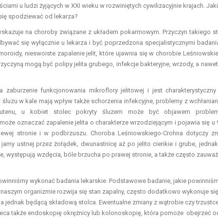
iami u ludzi żyjących w XXI wieku w rozwiniętych cywilizacyjnie krajach. Jak
 się spodziewać od lekarza?
wskazuje na choroby związane z układem pokarmowym. Przyczyn takiego s
bywać się wyłącznie u lekarza i być poprzedzona specjalistycznymi badani
oroidy, nieswoiste zapalenie jelit, które ujawnia się w chorobie Leśniowski
zyczyną mogą być polipy jelita grubego, infekcje bakteryjne, wrzody, a nawet
zaburzenie funkcjonowania mikroflory jelitowej i jest charakterystyczny
 śluzu w kale mają wpływ także schorzenia infekcyjne, problemy z wchłania
a glutenu, u kobiet stolec pokryty śluzem może być objawem probl
może oznaczać zapalenie jelita o charakterze wrzodziejącym i pojawia się u
 lewej stronie i w podbrzuszu. Choroba Leśniowskiego-Crohna dotyczy z
y ustnej przez żołądek, dwunastnicę aż po jelito cienkie i grube, jednak
le, występują wzdęcia, bóle brzucha po prawej stronie, a także często zauwa
powinniśmy wykonać badania lekarskie. Podstawowe badanie, jakie powinniś
 naszym organizmie rozwija się stan zapalny, często dodatkowo wykonuje si
, a jednak będącą składową stolca. Ewentualne zmiany z wątrobie czy trzustc
leca także endoskopię okrężnicy lub kolonoskopię, która pomoże obejrzeć o