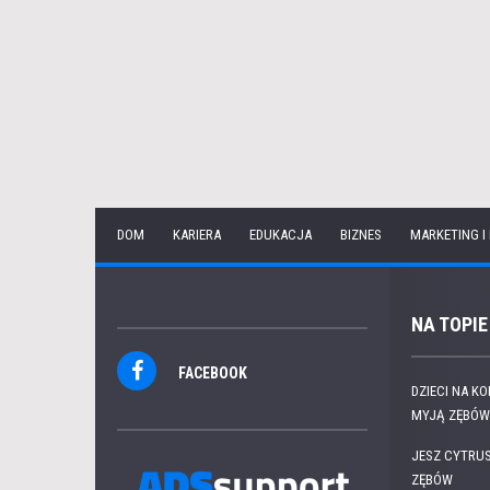
DOM
KARIERA
EDUKACJA
BIZNES
MARKETING I
NA TOPIE
FACEBOOK
DZIECI NA K
MYJĄ ZĘBÓW.
JESZ CYTRUS
ZĘBÓW