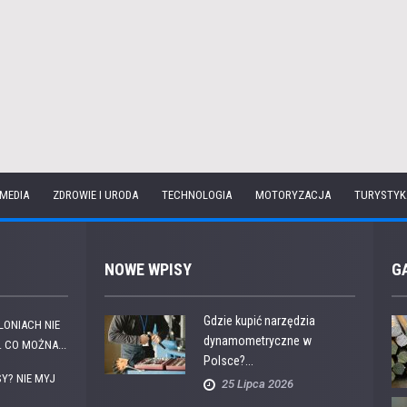
 MEDIA
ZDROWIE I URODA
TECHNOLOGIA
MOTORYZACJA
TURYSTYK
NOWE WPISY
G
Gdzie kupić narzędzia
OLONIACH NIE
dynamometryczne w
 CO MOŻNA...
Polsce?...
Y? NIE MYJ
25 Lipca 2026