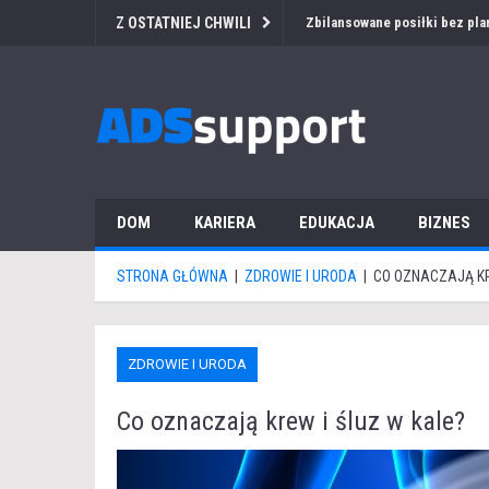
Z OSTATNIEJ CHWILI
Przetarg medyczny za granicą
DOM
KARIERA
EDUKACJA
BIZNES
STRONA GŁÓWNA
|
ZDROWIE I URODA
|
CO OZNACZAJĄ KR
ZDROWIE I URODA
Co oznaczają krew i śluz w kale?