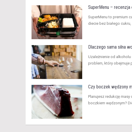
SuperMenu – recenzja c
​SuperMenu to premium c
diecie bez białego cukru,
Dlaczego sama silna wol
​Uzależnienie od alkoholu
problem, który obejmuje p
Czy boczek wędzony mo
Planujesz redukcję masy 
boczkiem wędzonym? Dieta