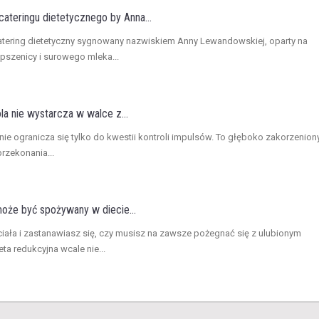
ateringu dietetycznego by Anna...
atering dietetyczny sygnowany nazwiskiem Anny Lewandowskiej, oparty na
 pszenicy i surowego mleka...
a nie wystarcza w walce z...
 nie ogranicza się tylko do kwestii kontroli impulsów. To głęboko zakorzenion
rzekonania...
że być spożywany w diecie...
ciała i zastanawiasz się, czy musisz na zawsze pożegnać się z ulubionym
 redukcyjna wcale nie...