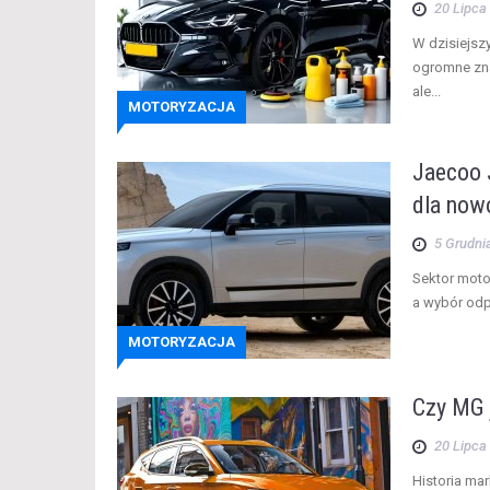
20 Lipca
W dzisiejsz
ogromne znac
ale...
MOTORYZACJA
Jaecoo 
dla now
5 Grudni
Sektor moto
a wybór odp
MOTORYZACJA
Czy MG 
20 Lipca
Historia ma