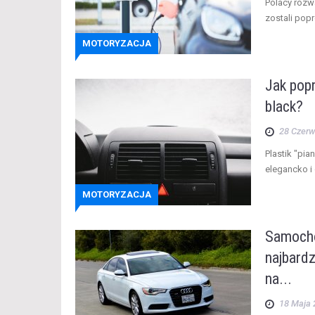
Polacy roz
zostali popr
MOTORYZACJA
Jak popr
black?
28 Czer
Plastik "pi
elegancko i 
MOTORYZACJA
Samocho
najbardz
na...
18 Maja 