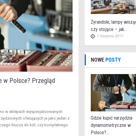
Żyrandole, lampy wiszą
czy stojące – jak...
7 Sierpnia 2017
NOWE
POSTY
e w Polsce? Przegląd
wno w sklepach wyspecjalizowanych
Gdzie kupić narzędzia
arzędziowych oferujących je jako jeden z
dynamometryczne w
nczego klucza do kół, czy kompletnego
Polsce?...