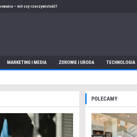
 – jak przygotować ofertę i dokumentację w obcym języku?
MARKETING I MEDIA
ZDROWIE I URODA
TECHNOLOGIA
POLECAMY