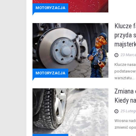
MOTORYZACJA
Klucze f
przyda 
majster
23 Marc
Klucze nasa
podstawowy
MOTORYZACJA
warsztatu...
Zmiana 
Kiedy na
25 Luteg
Wiosna nade
zmienić opon