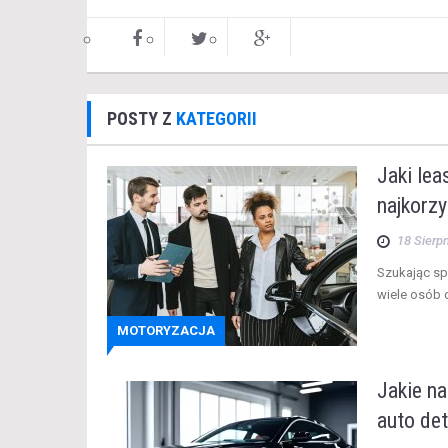
POSTY Z
KATEGORII
Jaki le
najkorzy
18 Sierp
Szukając s
wiele osób d
MOTORYZACJA
Jakie n
auto det