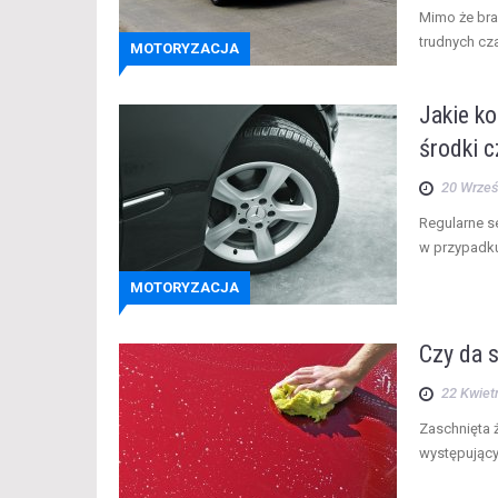
Mimo że bra
trudnych cz
MOTORYZACJA
Jakie k
środki c
20 Wrześ
Regularne s
w przypadku
MOTORYZACJA
Czy da s
22 Kwiet
Zaschnięta ż
występujący