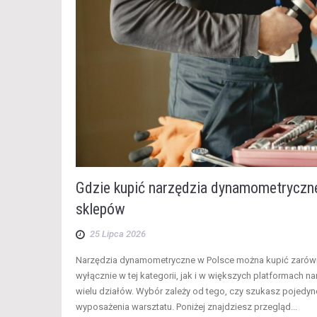
Gdzie kupić narzędzia dynamometryczn
sklepów
25 Lipca 2026
​Narzędzia dynamometryczne w Polsce można kupić zaró
wyłącznie w tej kategorii, jak i w większych platformach n
wielu działów. Wybór zależy od tego, czy szukasz pojedy
wyposażenia warsztatu. Poniżej znajdziesz przegląd...