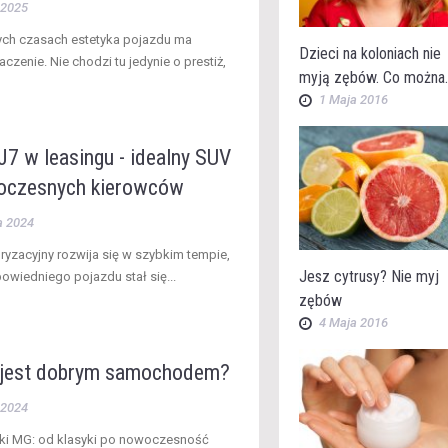
 2025
ych czasach estetyka pojazdu ma
Dzieci na koloniach nie
zenie. Nie chodzi tu jedynie o prestiż,
myją zębów. Co można..
1 Maja 2016
J7 w leasingu - idealny SUV
oczesnych kierowców
a 2024
ryzacyjny rozwija się w szybkim tempie,
Jesz cytrusy? Nie myj
owiedniego pojazdu stał się...
zębów
4 Maja 2016
jest dobrym samochodem?
 2024
rki MG: od klasyki po nowoczesność