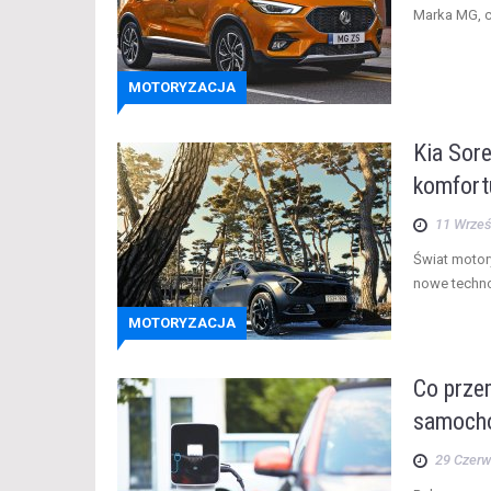
Marka MG, cz
MOTORYZACJA
Kia Sor
komfortu
11 Wrześ
Świat motor
nowe techno
MOTORYZACJA
Co prze
samocho
29 Czer