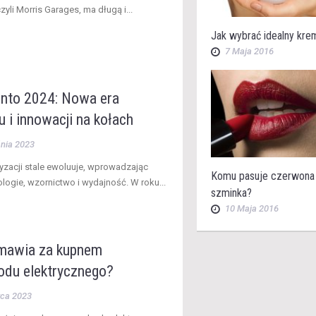
yli Morris Garages, ma długą i...
Jak wybrać idealny kre
7 Maja 2016
ento 2024: Nowa era
 i innowacji na kołach
nia 2023
yzacji stale ewoluuje, wprowadzając
Komu pasuje czerwona
logie, wzornictwo i wydajność. W roku...
szminka?
10 Maja 2016
mawia za kupnem
du elektrycznego?
wca 2023