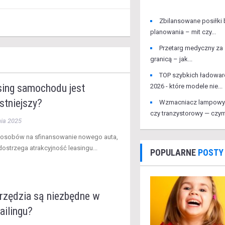
Zbilansowane posiłki
planowania – mit czy...
Przetarg medyczny za
granicą – jak...
TOP szybkich ładowar
asing samochodu jest
2026 - które modele nie...
stniejszy?
Wzmacniacz lampowy
czy tranzystorowy — czym
nia 2025
posobów na sfinansowanie nowego auta,
ostrzega atrakcyjność leasingu...
POPULARNE
POSTY
arzędzia są niezbędne w
ailingu?