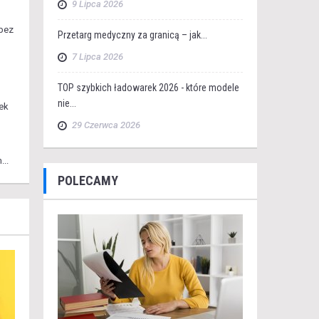
9 Lipca 2026
 bez
Przetarg medyczny za granicą – jak...
7 Lipca 2026
TOP szybkich ładowarek 2026 - które modele
nie...
ek
29 Czerwca 2026
...
POLECAMY