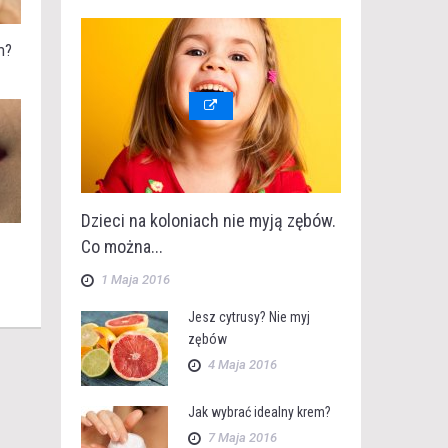
m?
Dzieci na koloniach nie myją zębów.
Co można...
1 Maja 2016
Jesz cytrusy? Nie myj
zębów
4 Maja 2016
Jak wybrać idealny krem?
7 Maja 2016