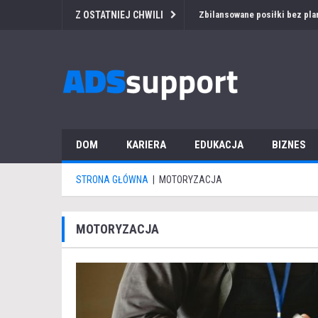
Z OSTATNIEJ CHWILI
Przetarg medyczny za granicą
DOM
KARIERA
EDUKACJA
BIZNES
STRONA GŁÓWNA
|
MOTORYZACJA
MOTORYZACJA