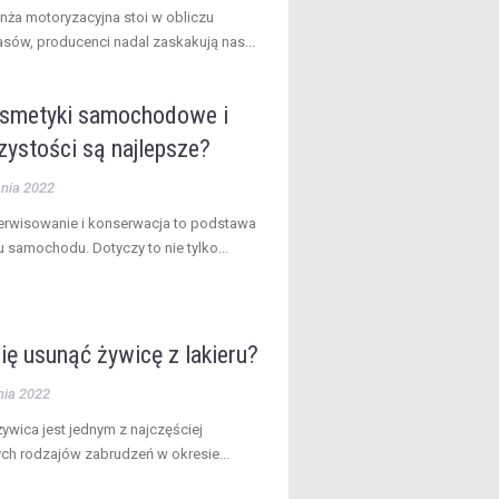
nża motoryzacyjna stoi w obliczu
asów, producenci nadal zaskakują nas...
osmetyki samochodowe i
zystości są najlepsze?
nia 2022
erwisowanie i konserwacja to podstawa
 samochodu. Dotyczy to nie tylko...
ię usunąć żywicę z lakieru?
nia 2022
ywica jest jednym z najczęściej
ch rodzajów zabrudzeń w okresie...