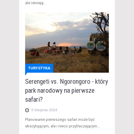
ale istnieją...
TURYSTYKA
Serengeti vs. Ngorongoro - który
park narodowy na pierwsze
safari?
9 Sierpnia 2024
Planowanie pierwszego safari może być
ekscytującym, ale i nieco przytłaczającym...