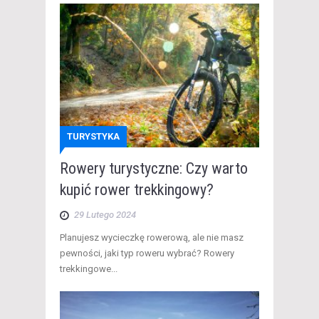
TURYSTYKA
Rowery turystyczne: Czy warto
kupić rower trekkingowy?
29 Lutego 2024
Planujesz wycieczkę rowerową, ale nie masz
pewności, jaki typ roweru wybrać? Rowery
trekkingowe...