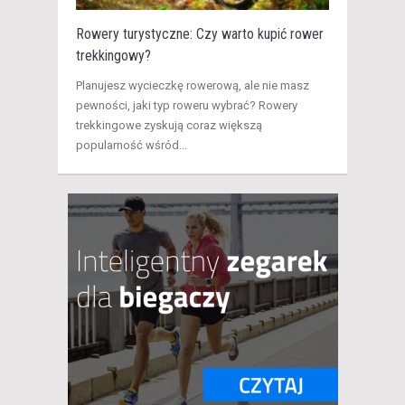
Rowery turystyczne: Czy warto kupić rower
trekkingowy?
Planujesz wycieczkę rowerową, ale nie masz
pewności, jaki typ roweru wybrać? Rowery
trekkingowe zyskują coraz większą
popularność wśród...