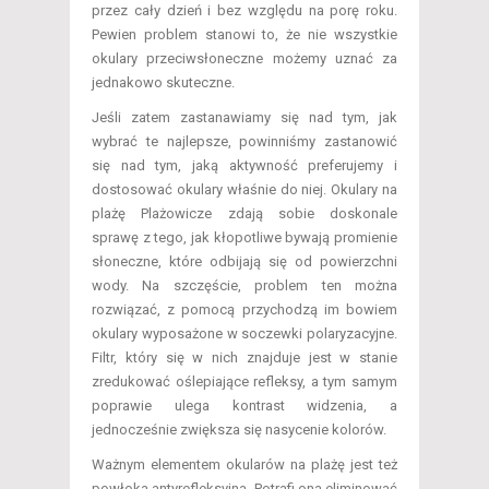
przez cały dzień i bez względu na porę roku.
Pewien problem stanowi to, że nie wszystkie
okulary przeciwsłoneczne możemy uznać za
jednakowo skuteczne.
Jeśli zatem zastanawiamy się nad tym, jak
wybrać te najlepsze, powinniśmy zastanowić
się nad tym, jaką aktywność preferujemy i
dostosować okulary właśnie do niej. Okulary na
plażę Plażowicze zdają sobie doskonale
sprawę z tego, jak kłopotliwe bywają promienie
słoneczne, które odbijają się od powierzchni
wody. Na szczęście, problem ten można
rozwiązać, z pomocą przychodzą im bowiem
okulary wyposażone w soczewki polaryzacyjne.
Filtr, który się w nich znajduje jest w stanie
zredukować oślepiające refleksy, a tym samym
poprawie ulega kontrast widzenia, a
jednocześnie zwiększa się nasycenie kolorów.
Ważnym elementem okularów na plażę jest też
powłoka antyrefleksyjna. Potrafi ona eliminować