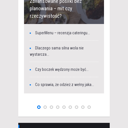
Zbilansowane posiłki bez
planowania – mit czy
Jak skut
rzeczywistość?
ogród pr
SuperMenu – recenzja cateringu...
Czy wy
wymaga...
Dlaczego sama silna wola nie
wystarcza...
Jak dzi
Czy boczek wędzony może być...
Na czym
Co sprawia, że odzież z wełny jaka...
Złącza c