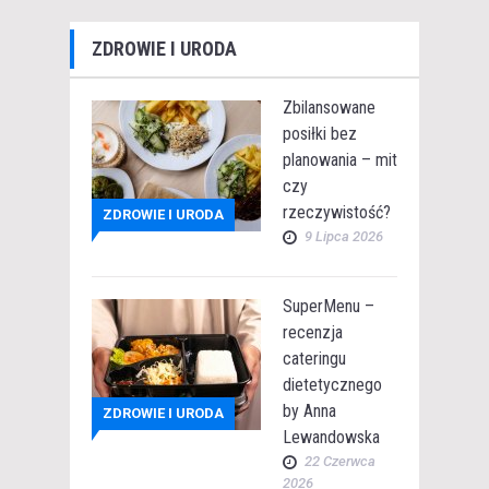
ZDROWIE I URODA
Zbilansowane
posiłki bez
planowania – mit
czy
rzeczywistość?
ZDROWIE I URODA
9 Lipca 2026
SuperMenu –
recenzja
cateringu
dietetycznego
by Anna
ZDROWIE I URODA
Lewandowska
22 Czerwca
2026