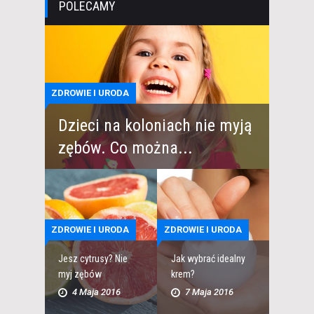
POLECAMY
ZDROWIE I URODA
Dzieci na koloniach nie myją
zębów. Co można...
ZDROWIE I URODA
ZDROWIE I URODA
Jesz cytrusy? Nie
Jak wybrać idealny
myj zębów
krem?
4 Maja 2016
7 Maja 2016