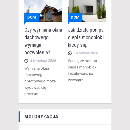
DOM
DOM
Czy wymiana okna
Jak działa pompa
dachowego
ciepła monoblok i
wymaga
kiedy się...
pozwolenia?...
14 Marca 2026
8 Kwietnia 2026
​Wiesz, że pompa
ciepła monoblok,
​Wymiana okna
instalowana na
dachowego
zewnątrz...
obrotowego może
wydawać się
prostym...
MOTORYZACJA