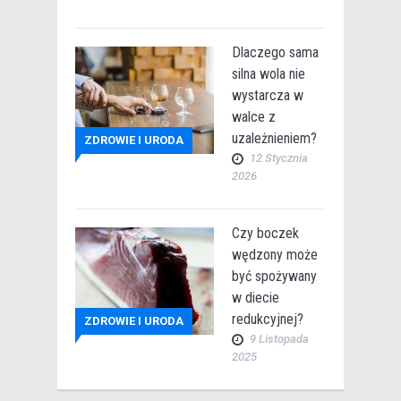
Dlaczego sama
silna wola nie
wystarcza w
walce z
uzależnieniem?
ZDROWIE I URODA
12 Stycznia
2026
Czy boczek
wędzony może
być spożywany
w diecie
redukcyjnej?
ZDROWIE I URODA
9 Listopada
2025