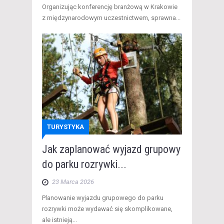
​Organizując konferencję branżową w Krakowie
z międzynarodowym uczestnictwem, sprawna...
TURYSTYKA
Jak zaplanować wyjazd grupowy
do parku rozrywki...
23 Marca 2026
​Planowanie wyjazdu grupowego do parku
rozrywki może wydawać się skomplikowane,
ale istnieją...