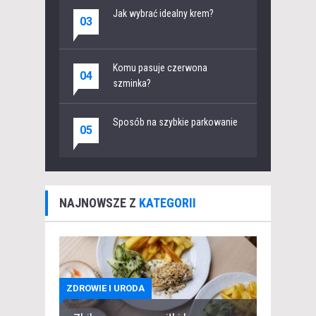
Jak wybrać idealny krem?
03
Komu pasuje czerwona
04
szminka?
Sposób na szybkie parkowanie
05
NAJNOWSZE Z
KATEGORII
ZDROWIE I URODA
DOM