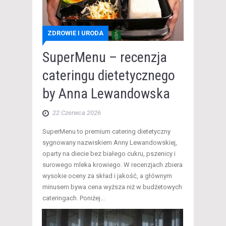
ZDROWIE I URODA
SuperMenu – recenzja
cateringu dietetycznego
by Anna Lewandowska
22 Czerwca 2026
​SuperMenu to premium catering dietetyczny
sygnowany nazwiskiem Anny Lewandowskiej,
oparty na diecie bez białego cukru, pszenicy i
surowego mleka krowiego. W recenzjach zbiera
wysokie oceny za skład i jakość, a głównym
minusem bywa cena wyższa niż w budżetowych
cateringach. Poniżej...