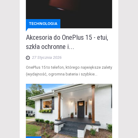
TECHNOLOGIA
Akcesoria do OnePlus 15 - etui,
szkła ochronne i...
27 Stycznia 2026
​OnePlus 15 to telefon, którego największe zalety
(wydajność, ogromna bateria i szybkie...