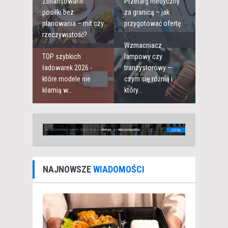
Zbilansowane
Przetarg medyczny
posiłki bez
za granicą – jak
planowania – mit czy
przygotować ofertę
rzeczywistość?
i...
Wzmacniacz
TOP szybkich
lampowy czy
ładowarek 2026 -
tranzystorowy —
które modele nie
czym się różnią i
kłamią w...
który...
NAJNOWSZE
WIADOMOŚCI