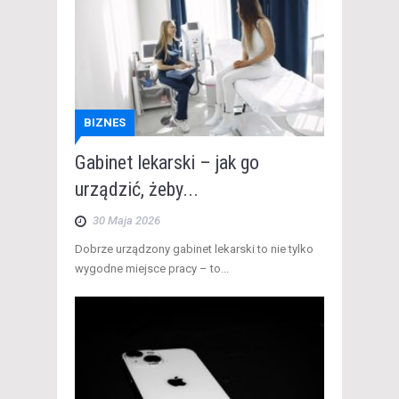
BIZNES
Gabinet lekarski – jak go
urządzić, żeby...
30 Maja 2026
​Dobrze urządzony gabinet lekarski to nie tylko
wygodne miejsce pracy – to...