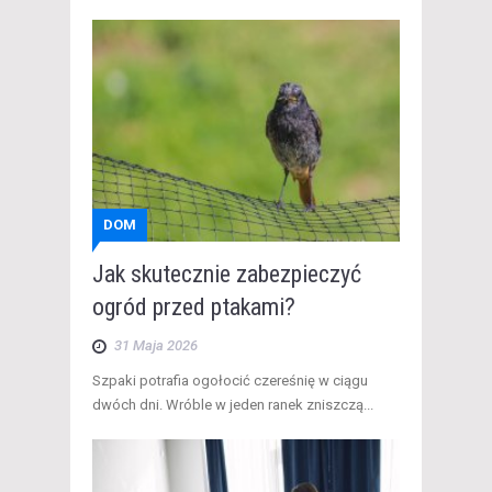
DOM
Jak skutecznie zabezpieczyć
ogród przed ptakami?
31 Maja 2026
​Szpaki potrafia ogołocić czereśnię w ciągu
dwóch dni. Wróble w jeden ranek zniszczą...