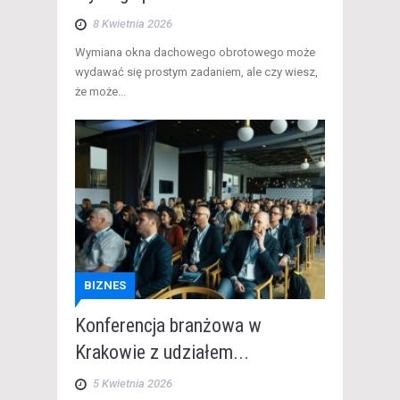
8 Kwietnia 2026
​Wymiana okna dachowego obrotowego może
wydawać się prostym zadaniem, ale czy wiesz,
że może...
BIZNES
Konferencja branżowa w
Krakowie z udziałem...
5 Kwietnia 2026