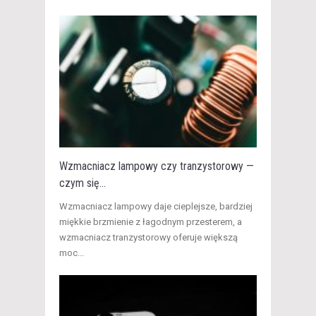
Wzmacniacz lampowy czy tranzystorowy —
czym się...
​Wzmacniacz lampowy daje cieplejsze, bardziej
miękkie brzmienie z łagodnym przesterem, a
wzmacniacz tranzystorowy oferuje większą
moc...