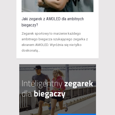
Jaki zegarek z AMOLED dla ambitnych
biegaczy?
​Zegarek sportowy to marzenie każdego
ambitnego biegacza szukającego zegarka z
ekranem AMOLED. Wyróżnia się nie tylko
doskonałą...