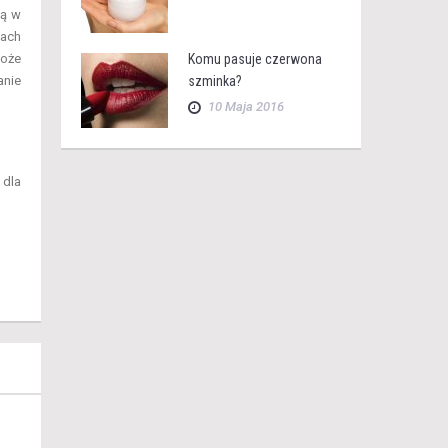
ią w
łach
może
Komu pasuje czerwona
anie
szminka?
10 Maja 2016
 dla