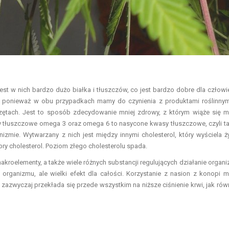
est w nich bardzo dużo białka i tłuszczów, co jest bardzo dobre dla człowi
, ponieważ w obu przypadkach mamy do czynienia z produktami roślinnym
zętach. Jest to sposób zdecydowanie mniej zdrowy, z którym wiąże się 
 tłuszczowe omega 3 oraz omega 6 to nasycone kwasy tłuszczowe, czyli ta
nizmie. Wytwarzany z nich jest między innymi cholesterol, który wyściela ży
bry cholesterol. Poziom złego cholesterolu spada.
akroelementy, a także wiele różnych substancji regulujących działanie organ
rganizmu, ale wielki efekt dla całości. Korzystanie z nasion z konopi 
azwyczaj przekłada się przede wszystkim na niższe ciśnienie krwi, jak rów