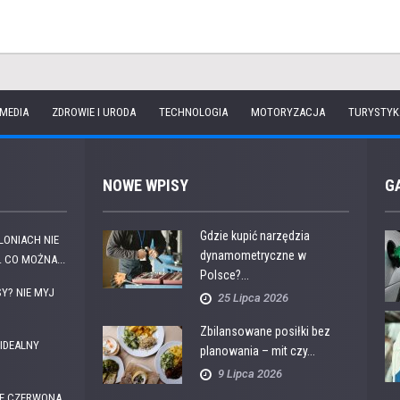
 MEDIA
ZDROWIE I URODA
TECHNOLOGIA
MOTORYZACJA
TURYSTYK
NOWE WPISY
G
Gdzie kupić narzędzia
OLONIACH NIE
dynamometryczne w
 CO MOŻNA...
Polsce?...
Y? NIE MYJ
25 Lipca 2026
Zbilansowane posiłki bez
IDEALNY
planowania – mit czy...
9 Lipca 2026
E CZERWONA