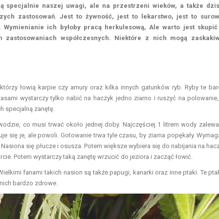
 specjalnie naszej uwagi, ale na przestrzeni wieków, a także dzis
zych zastosowań. Jest to żywność, jest to lekarstwo, jest to suro
 Wymienianie ich byłoby pracą herkulesową, Ale warto jest skupić
ch zastosowaniach współczesnych. Niektóre z nich mogą zaskakiw
órzy łowią karpie czy amury oraz kilka innych gatunków ryb. Ryby te ba
zasami wystarczy tylko nabić na haczyk jedno ziarno i ruszyć na polowanie,
ch specjalną zanętę.
dzie, co musi trwać około jednej doby. Najczęściej 1 litrem wody zalewa
je się je, ale powoli. Gotowanie trwa tyle czasu, by ziarna popękały. Wymag
asiona się płucze i osusza. Potem większe wybiera się do nabijania na hacz
rcie. Potem wystarczy taką zanętę wrzucić do jeziora i zacząć łowić.
elkimi fanami takich nasion są także papugi, kanarki oraz inne ptaki. Te ptak
 nich bardzo zdrowe.