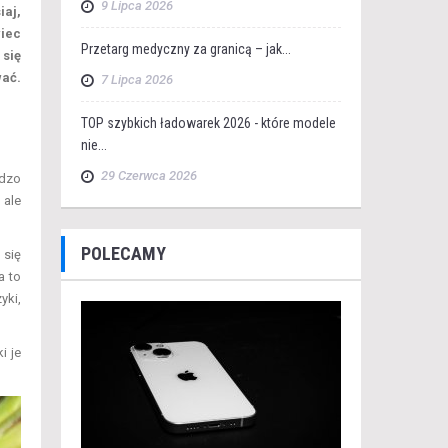
9 Lipca 2026
iaj,
wiec
Przetarg medyczny za granicą – jak...
 się
ać.
7 Lipca 2026
TOP szybkich ładowarek 2026 - które modele
nie...
29 Czerwca 2026
rdzo
 ale
POLECAMY
 się
a to
yki,
i je