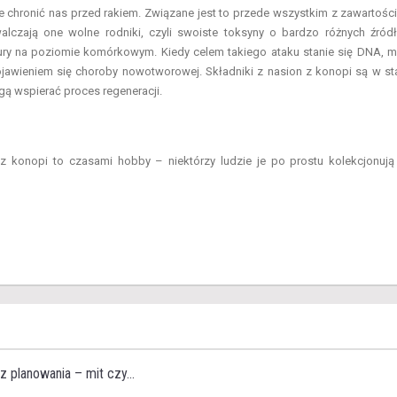
 chronić nas przed rakiem. Związane jest to przede wszystkim z zawartośc
Zwalczają one wolne rodniki, czyli swoiste toksyny o bardzo różnych źród
tury na poziomie komórkowym. Kiedy celem takiego ataku stanie się DNA, 
ojawieniem się choroby nowotworowej. Składniki z nasion z konopi są w st
gą wspierać proces regeneracji.
 konopi to czasami hobby – niektórzy ludzie je po prostu kolekcjonują
z planowania – mit czy...