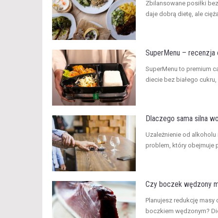
​Zbilansowane posiłki be
daje dobrą dietę, ale cięż
SuperMenu – recenzja c
​SuperMenu to premium c
diecie bez białego cukru,
Dlaczego sama silna wol
​Uzależnienie od alkoholu
problem, który obejmuje p
Czy boczek wędzony mo
Planujesz redukcję masy 
boczkiem wędzonym? Dieta