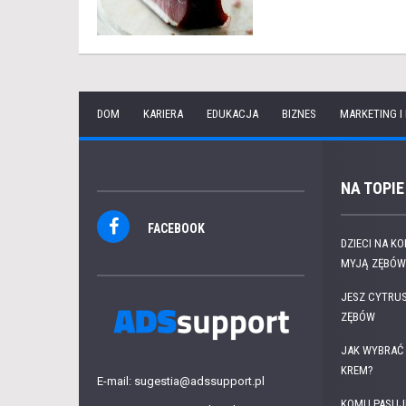
DOM
KARIERA
EDUKACJA
BIZNES
MARKETING I
NA TOPIE
FACEBOOK
DZIECI NA K
MYJĄ ZĘBÓW.
JESZ CYTRUS
ZĘBÓW
JAK WYBRAĆ 
KREM?
E-mail: sugestia@adssupport.pl
KOMU PASUJ