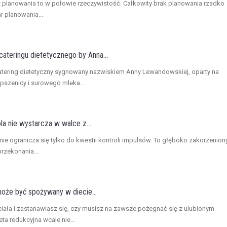
z planowania to w połowie rzeczywistość. Całkowity brak planowania rzadko
ar planowania...
ateringu dietetycznego by Anna...
atering dietetyczny sygnowany nazwiskiem Anny Lewandowskiej, oparty na
 pszenicy i surowego mleka...
a nie wystarcza w walce z...
 nie ogranicza się tylko do kwestii kontroli impulsów. To głęboko zakorzenion
rzekonania...
że być spożywany w diecie...
ciała i zastanawiasz się, czy musisz na zawsze pożegnać się z ulubionym
 redukcyjna wcale nie...