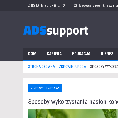
Z OSTATNIEJ CHWILI
Przetarg medyczny za granicą
DOM
KARIERA
EDUKACJA
BIZNES
STRONA GŁÓWNA
|
ZDROWIE I URODA
|
SPOSOBY WYKORZ
ZDROWIE I URODA
Sposoby wykorzystania nasion kon