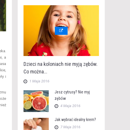
eka.
i, a
Dzieci na koloniach nie myją zębów.
masa
kie,
Co można...
ły i
1 Maja 2016
Jesz cytrusy? Nie myj
izmu
zębów
może
nież
4 Maja 2016
Jak wybrać idealny krem?
7 Maja 2016