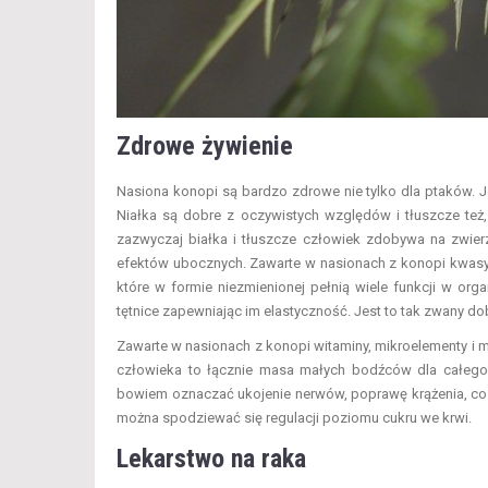
Zdrowe żywienie
Nasiona konopi są bardzo zdrowe nie tylko dla ptaków. J
Niałka są dobre z oczywistych względów i tłuszcze też
zazwyczaj białka i tłuszcze człowiek zdobywa na zwier
efektów ubocznych. Zawarte w nasionach z konopi kwasy
które w formie niezmienionej pełnią wiele funkcji w orga
tętnice zapewniając im elastyczność. Jest to tak zwany do
Zawarte w nasionach z konopi witaminy, mikroelementy i m
człowieka to łącznie masa małych bodźców dla całego o
bowiem oznaczać ukojenie nerwów, poprawę krążenia, co z
można spodziewać się regulacji poziomu cukru we krwi.
Lekarstwo na raka