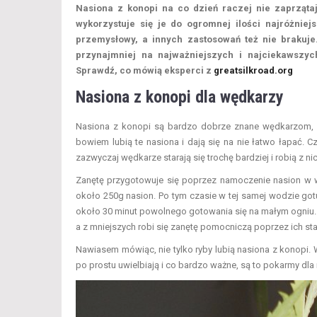
Nasiona z konopi na co dzień raczej nie zaprzątają
wykorzystuje się je do ogromnej ilości najróżniejs
przemysłowy, a innych zastosowań też nie brakuje.
przynajmniej na najważniejszych i najciekawszy
Sprawdź, co mówią eksperci z
greatsilkroad.org
Nasiona z konopi dla wędkarzy
Nasiona z konopi są bardzo dobrze znane wędkarzom, kt
bowiem lubią te nasiona i dają się na nie łatwo łapać. C
zazwyczaj wędkarze starają się trochę bardziej i robią z ni
Zanętę przygotowuje się poprzez namoczenie nasion w wo
około 250g nasion. Po tym czasie w tej samej wodzie gotu
około 30 minut powolnego gotowania się na małym ogniu. N
a z mniejszych robi się zanętę pomocniczą poprzez ich sta
Nawiasem mówiąc, nie tylko ryby lubią nasiona z konopi. Wi
po prostu uwielbiają i co bardzo ważne, są to pokarmy dla