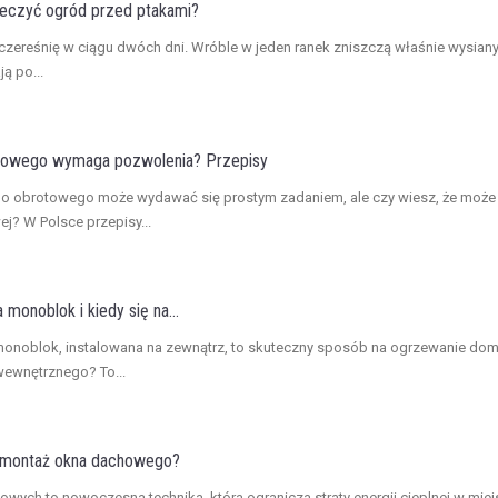
ieczyć ogród przed ptakami?
ć czereśnię w ciągu dwóch dni. Wróble w jeden ranek zniszczą właśnie wysian
ą po...
howego wymaga pozwolenia? Przepisy
 obrotowego może wydawać się prostym zadaniem, ale czy wiesz, że może
? W Polsce przepisy...
monoblok i kiedy się na...
 monoblok, instalowana na zewnątrz, to skuteczny sposób na ogrzewanie do
ewnętrznego? To...
 montaż okna dachowego?
owych to nowoczesna technika, która ogranicza straty energii cieplnej w mie