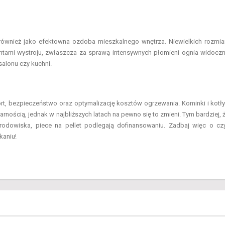
również jako efektowna ozdoba mieszkalnego wnętrza. Niewielkich rozmi
tami wystroju, zwłaszcza za sprawą intensywnych płomieni ognia widocz
alonu czy kuchni.
ort, bezpieczeństwo oraz optymalizację kosztów ogrzewania. Kominki i kotł
arnością, jednak w najbliższych latach na pewno się to zmieni. Tym bardziej, 
odowiska, piece na pellet podlegają dofinansowaniu. Zadbaj więc o cz
kaniu!