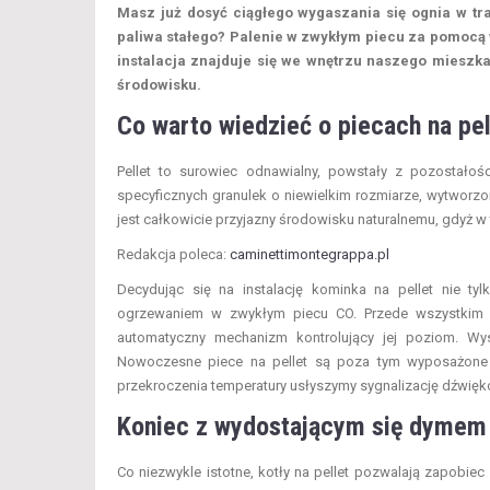
Masz już dosyć ciągłego wygaszania się ognia w tr
paliwa stałego? Palenie w zwykłym piecu za pomocą 
instalacja znajduje się we wnętrzu naszego mieszka
środowisku.
Co warto wiedzieć o piecach na pel
Pellet to surowiec odnawialny, powstały z pozostałośc
specyficznych granulek o niewielkim rozmiarze, wytworzo
jest całkowicie przyjazny środowisku naturalnemu, gdyż w
Redakcja poleca:
caminettimontegrappa.pl
Decydując się na instalację kominka na pellet nie t
ogrzewaniem w zwykłym piecu CO. Przede wszystkim ni
automatyczny mechanizm kontrolujący jej poziom. Wy
Nowoczesne piece na pellet są poza tym wyposażone 
przekroczenia temperatury usłyszymy sygnalizację dźwię
Koniec z wydostającym się dymem 
Co niezwykle istotne, kotły na pellet pozwalają zapobie