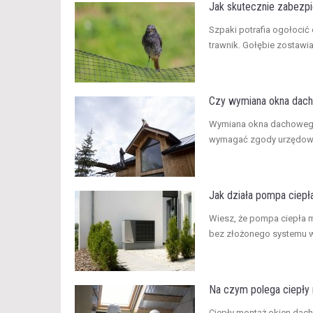
Jak skutecznie zabezp
​Szpaki potrafia ogołoci
trawnik. Gołębie zostawiaj
Czy wymiana okna dac
​Wymiana okna dachowego
wymagać zgody urzędowej
Jak działa pompa ciepła 
​Wiesz, że pompa ciepła
bez złożonego systemu w
Na czym polega ciepły
​Ciepły montaż okien dach