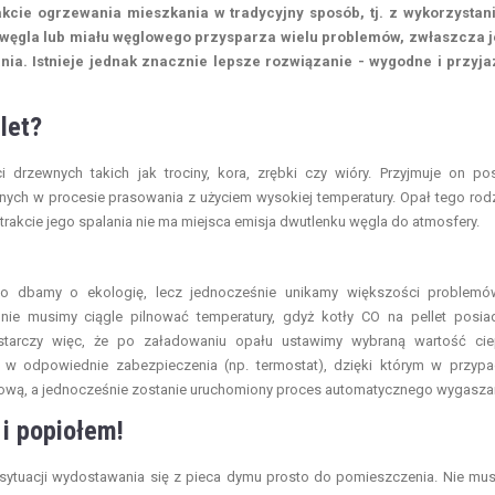
akcie ogrzewania mieszkania w tradycyjny sposób, tj. z wykorzysta
węgla lub miału węglowego przysparza wielu problemów, zwłaszcza j
nia. Istnieje jednak znacznie lepsze rozwiązanie - wygodne i przyj
let?
i drzewnych takich jak trociny, kora, zrębki czy wióry. Przyjmuje on po
nych w procesie prasowania z użyciem wysokiej temperatury. Opał tego rod
 trakcie jego spalania nie ma miejsca emisja dwutlenku węgla do atmosfery.
ylko dbamy o ekologię, lecz jednocześnie unikamy większości problem
e musimy ciągle pilnować temperatury, gdyż kotły CO na pellet posia
starczy więc, że po załadowaniu opału ustawimy wybraną wartość cie
w odpowiednie zabezpieczenia (np. termostat), dzięki którym w przyp
kową, a jednocześnie zostanie uruchomiony proces automatycznego wygasza
i popiołem!
c sytuacji wydostawania się z pieca dymu prosto do pomieszczenia. Nie mu