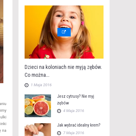
Dzieci na koloniach nie myją zębów.
Co można...
1 Maja 2016
Jesz cytrusy? Nie myj
zębów
aniu
cimy
4 Maja 2016
ulki
inki
Jak wybrać idealny krem?
ę na
7 Maja 2016