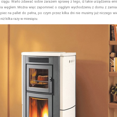
ciągu. Warto zdawać sobie zarazem sprawę z tego, iż takie urządzenia emi
ania węglem. Można więc zapomnieć o ciągłym wychodzeniu z domu z zami
piec na pallet do pełna, po czym przez kilka dni nie musimy już niczego wi
niż kilka razy w miesiącu.