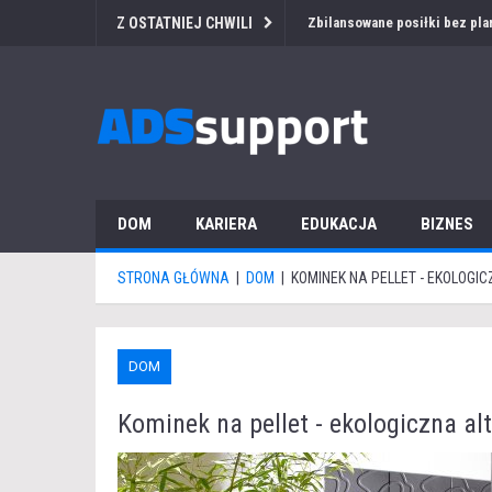
Z OSTATNIEJ CHWILI
Przetarg medyczny za granicą
DOM
KARIERA
EDUKACJA
BIZNES
STRONA GŁÓWNA
|
DOM
|
KOMINEK NA PELLET - EKOLOG
DOM
Kominek na pellet - ekologiczna al