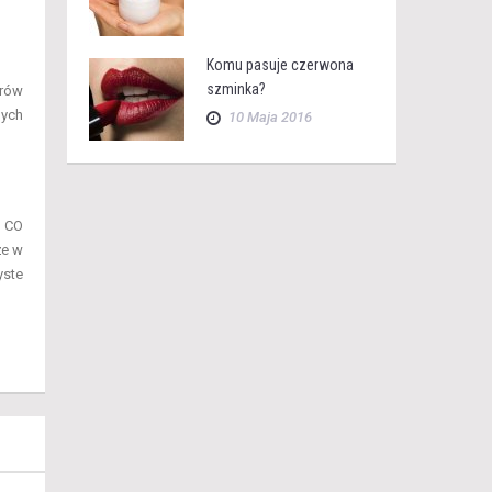
Komu pasuje czerwona
szminka?
arów
nych
10 Maja 2016
y CO
że w
yste