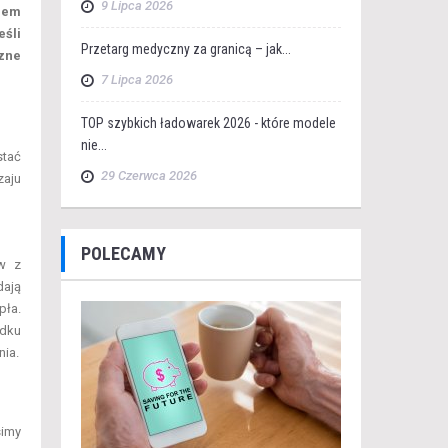
9 Lipca 2026
niem
eśli
Przetarg medyczny za granicą – jak...
azne
7 Lipca 2026
TOP szybkich ładowarek 2026 - które modele
nie...
stać
29 Czerwca 2026
zaju
POLECAMY
ów z
dają
pła.
adku
nia.
simy