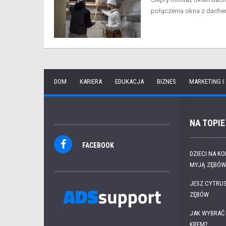
połączenia okna z dachem.
DOM
KARIERA
EDUKACJA
BIZNES
MARKETING I
NA TOPIE
FACEBOOK
DZIECI NA K
MYJĄ ZĘBÓW.
JESZ CYTRUS
ZĘBÓW
JAK WYBRAĆ 
KREM?