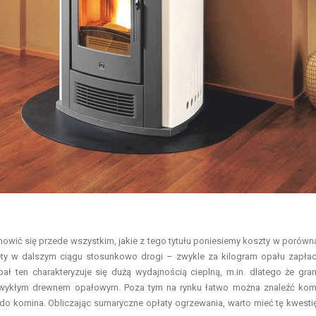
owić się przede wszystkim, jakie z tego tytułu poniesiemy koszty w porówn
ety w dalszym ciągu stosunkowo drogi – zwykle za kilogram opału zapła
ł ten charakteryzuje się dużą wydajnością cieplną, m.in. dlatego że gran
 zwykłym drewnem opałowym. Poza tym na rynku łatwo można znaleźć kom
 do komina. Obliczając sumaryczne opłaty ogrzewania, warto mieć tę kwesti