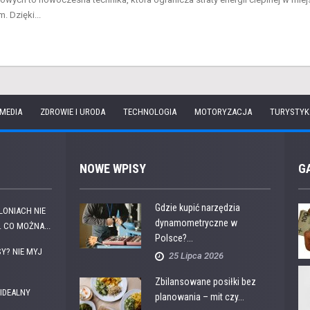
 Dzięki...
 MEDIA
ZDROWIE I URODA
TECHNOLOGIA
MOTORYZACJA
TURYSTYK
NOWE WPISY
G
Gdzie kupić narzędzia
OLONIACH NIE
dynamometryczne w
 CO MOŻNA...
Polsce?...
Y? NIE MYJ
25 Lipca 2026
Zbilansowane posiłki bez
IDEALNY
planowania – mit czy...