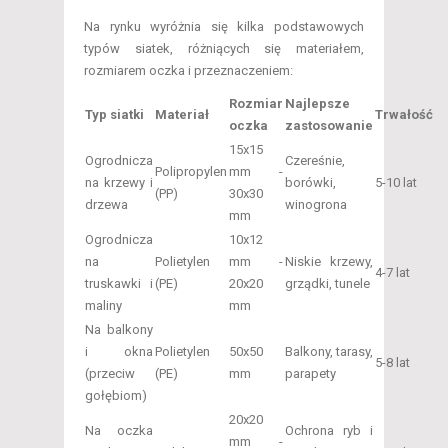
Na rynku wyróżnia się kilka podstawowych
typów siatek, różniących się materiałem,
rozmiarem oczka i przeznaczeniem:
Rozmiar
Najlepsze
Typ siatki
Materiał
Trwałość
oczka
zastosowanie
15x15
Ogrodnicza
Czereśnie,
Polipropylen
mm -
na krzewy i
borówki,
5-10 lat
(PP)
30x30
drzewa
winogrona
mm
Ogrodnicza
10x12
na
Polietylen
mm -
Niskie krzewy,
4-7 lat
truskawki i
(PE)
20x20
grządki, tunele
maliny
mm
Na balkony
i okna
Polietylen
50x50
Balkony, tarasy,
5-8 lat
(przeciw
(PE)
mm
parapety
gołębiom)
20x20
Na oczka
Ochrona ryb i
mm -