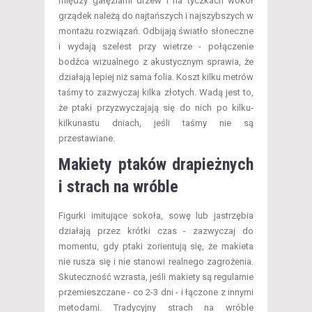
między gałęziami drzew i na tyczkach wokół
grządek należą do najtańszych i najszybszych w
montażu rozwiązań. Odbijają światło słoneczne
i wydają szelest przy wietrze - połączenie
bodźca wizualnego z akustycznym sprawia, że
działają lepiej niż sama folia. Koszt kilku metrów
taśmy to zazwyczaj kilka złotych. Wadą jest to,
że ptaki przyzwyczajają się do nich po kilku-
kilkunastu dniach, jeśli taśmy nie są
przestawiane.
Makiety ptaków drapieżnych
i strach na wróble
Figurki imitujące sokoła, sowę lub jastrzębia
działają przez krótki czas - zazwyczaj do
momentu, gdy ptaki zorientują się, że makieta
nie rusza się i nie stanowi realnego zagrożenia.
Skuteczność wzrasta, jeśli makiety są regularnie
przemieszczane - co 2-3 dni - i łączone z innymi
metodami. Tradycyjny strach na wróble