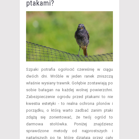
ptakami?
​Szpaki potrafia ogołocić czereśnię w ciągu
dwóch dni. Wróble w jeden ranek zniszczą
właśnie wysiany trawnik. Gołębie zostawiają po
sobie bałagan na każdej wolnej powierzchni.
Zabezpieczenie ogrodu przed ptakami to nie
kwestia estetyki - to realna ochrona plonów i
porządku, o którą warto zadbać zanim ptaki
zdążą się zorientować, że twój ogród to
darmowa stołówka. Poniżej znajdziesz
sprawdzone metody od najprostszych i
najtańszych po te, które działają przez cały