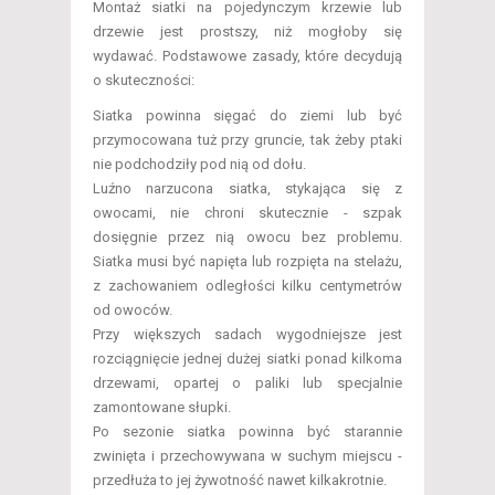
Montaż siatki na pojedynczym krzewie lub
drzewie jest prostszy, niż mogłoby się
wydawać. Podstawowe zasady, które decydują
o skuteczności:
Siatka powinna sięgać do ziemi lub być
przymocowana tuż przy gruncie, tak żeby ptaki
nie podchodziły pod nią od dołu.
Luźno narzucona siatka, stykająca się z
owocami, nie chroni skutecznie - szpak
dosięgnie przez nią owocu bez problemu.
Siatka musi być napięta lub rozpięta na stelażu,
z zachowaniem odległości kilku centymetrów
od owoców.
Przy większych sadach wygodniejsze jest
rozciągnięcie jednej dużej siatki ponad kilkoma
drzewami, opartej o paliki lub specjalnie
zamontowane słupki.
Po sezonie siatka powinna być starannie
zwinięta i przechowywana w suchym miejscu -
przedłuża to jej żywotność nawet kilkakrotnie.