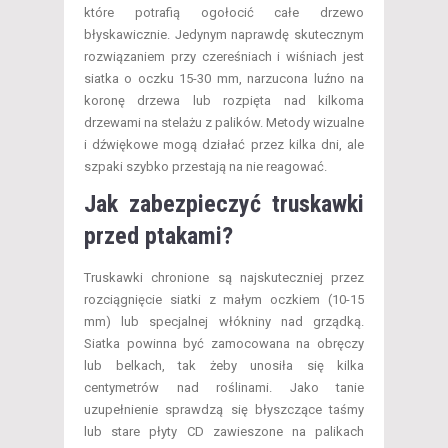
które potrafią ogołocić całe drzewo
błyskawicznie. Jedynym naprawdę skutecznym
rozwiązaniem przy czereśniach i wiśniach jest
siatka o oczku 15-30 mm, narzucona luźno na
koronę drzewa lub rozpięta nad kilkoma
drzewami na stelażu z palików. Metody wizualne
i dźwiękowe mogą działać przez kilka dni, ale
szpaki szybko przestają na nie reagować.
Jak zabezpieczyć truskawki
przed ptakami?
Truskawki chronione są najskuteczniej przez
rozciągnięcie siatki z małym oczkiem (10-15
mm) lub specjalnej włókniny nad grządką.
Siatka powinna być zamocowana na obręczy
lub belkach, tak żeby unosiła się kilka
centymetrów nad roślinami. Jako tanie
uzupełnienie sprawdzą się błyszczące taśmy
lub stare płyty CD zawieszone na palikach