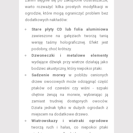
Zanim sięgnie się po zakupione odstraszacze,
warto rozważyć kilka prostych modyfikacji w
ogrodzie, które mogą ograniczyć problem bez
dodatkowych nakładów:
Stare płyty CD lub folia aluminiowa
zawieszone na gałęziach tworzą tanią
wersję taśmy holograficznej. Efekt jest
podobny, choć krótszy.
Dzwoneczki i metalowe elementy
wydające dźwięk przy wietrze działają jako
bodziec akustyczny, który niepokoi ptaki.
Sadzenie morwy
w pobliżu cenionych
drzew owocowych może odciągnąć część
ptaków od czereśni czy wiśni - szpaki
chętnie żerują na morwie, wybierając ją
zamiast trudniej dostępnych owoców.
Działa jednak tylko w dużych ogrodach z
miejscem na dodatkowe drzewo.
Wiatrowskazy i wiatraki ogrodowe
tworzą ruch i hałas, co niepokoi ptaki