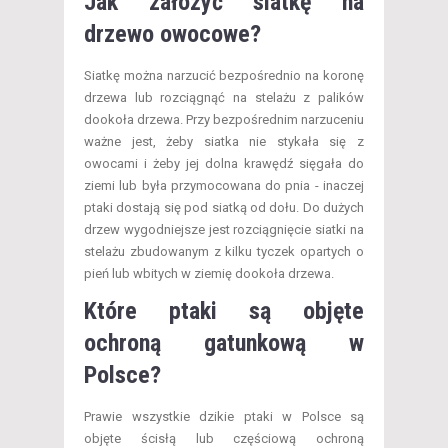
Jak założyć siatkę na
drzewo owocowe?
Siatkę można narzucić bezpośrednio na koronę
drzewa lub rozciągnąć na stelażu z palików
dookoła drzewa. Przy bezpośrednim narzuceniu
ważne jest, żeby siatka nie stykała się z
owocami i żeby jej dolna krawędź sięgała do
ziemi lub była przymocowana do pnia - inaczej
ptaki dostają się pod siatką od dołu. Do dużych
drzew wygodniejsze jest rozciągnięcie siatki na
stelażu zbudowanym z kilku tyczek opartych o
pień lub wbitych w ziemię dookoła drzewa.
Które ptaki są objęte
ochroną gatunkową w
Polsce?
Prawie wszystkie dzikie ptaki w Polsce są
objęte ścisłą lub częściową ochroną