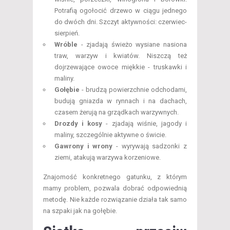
Potrafią ogołocić drzewo w ciągu jednego
do dwóch dni. Szczyt aktywności: czerwiec-
sierpień.
Wróble
- zjadają świeżo wysiane nasiona
traw, warzyw i kwiatów. Niszczą też
dojrzewające owoce miękkie - truskawki i
maliny.
Gołębie
- brudzą powierzchnie odchodami,
budują gniazda w rynnach i na dachach,
czasem żerują na grządkach warzywnych.
Drozdy i kosy
- zjadają wiśnie, jagody i
maliny, szczególnie aktywne o świcie.
Gawrony i wrony
- wyrywają sadzonki z
ziemi, atakują warzywa korzeniowe.
Znajomość konkretnego gatunku, z którym
mamy problem, pozwala dobrać odpowiednią
metodę. Nie każde rozwiązanie działa tak samo
na szpaki jak na gołębie.