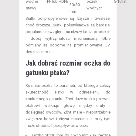
wodne i
PP lub HDPE
oczek
5-10 lat
30x30
stawy
wodnych
mm
Siatki polipropylenowe są lżejsze i trwalsze,
choć droższe. Siatki polietylenowe są bardziej
popularne ze względu na niższy koszt produkcji
i dobrą wytrzymałość mechaniczną. Obie
odmiany są odporne na promieniowanie UV,
deszcz i mróz.
Jak dobrać rozmiar oczka do
gatunku ptaka?
Rozmiar oczka to parametr, od którego zależy
skuteczność siatki w odniesieniu do
konkretnego gatunku. Zbyt duże oczko pozwoli
ptakowi wetknąć głowę między druty i
dosięgnąć owoców. Zbyt małe - niepotrzebnie
zwiększa koszt i ciężar materiału, a przy tym
może utrudniać przepływ powietrza.
Oczko 10x10 mm do 15x15 mm - skuteczne