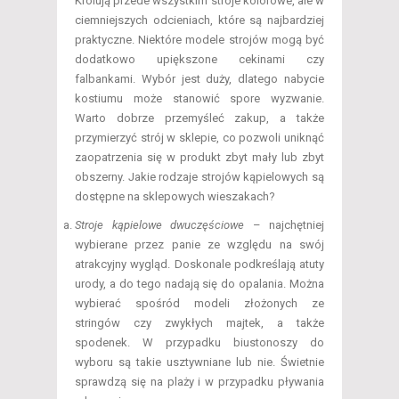
Królują przede wszystkim stroje kolorowe, ale w
ciemniejszych odcieniach, które są najbardziej
praktyczne. Niektóre modele strojów mogą być
dodatkowo upiększone cekinami czy
falbankami. Wybór jest duży, dlatego nabycie
kostiumu może stanowić spore wyzwanie.
Warto dobrze przemyśleć zakup, a także
przymierzyć strój w sklepie, co pozwoli uniknąć
zaopatrzenia się w produkt zbyt mały lub zbyt
obszerny. Jakie rodzaje strojów kąpielowych są
dostępne na sklepowych wieszakach?
Stroje kąpielowe dwuczęściowe
– najchętniej
wybierane przez panie ze względu na swój
atrakcyjny wygląd. Doskonale podkreślają atuty
urody, a do tego nadają się do opalania. Można
wybierać spośród modeli złożonych ze
stringów czy zwykłych majtek, a także
spodenek. W przypadku biustonoszy do
wyboru są takie usztywniane lub nie. Świetnie
sprawdzą się na plaży i w przypadku pływania