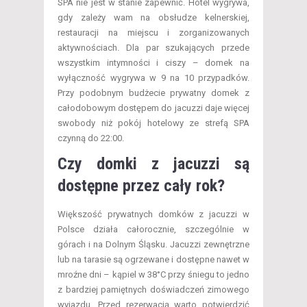
SPA nie jest w stanie zapewnić. Hotel wygrywa,
gdy zależy wam na obsłudze kelnerskiej,
restauracji na miejscu i zorganizowanych
aktywnościach. Dla par szukających przede
wszystkim intymności i ciszy – domek na
wyłączność wygrywa w 9 na 10 przypadków.
Przy podobnym budżecie prywatny domek z
całodobowym dostępem do jacuzzi daje więcej
swobody niż pokój hotelowy ze strefą SPA
czynną do 22:00.
Czy domki z jacuzzi są
dostępne przez cały rok?
Większość prywatnych domków z jacuzzi w
Polsce działa całorocznie, szczególnie w
górach i na Dolnym Śląsku. Jacuzzi zewnętrzne
lub na tarasie są ogrzewane i dostępne nawet w
mroźne dni – kąpiel w 38°C przy śniegu to jedno
z bardziej pamiętnych doświadczeń zimowego
wyjazdu. Przed rezerwacją warto potwierdzić