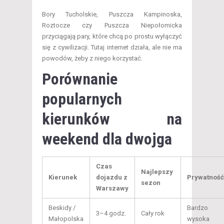
Bory Tucholskie, Puszcza Kampinoska,
Roztocze czy Puszcza Niepołomicka
przyciągają pary, które chcą po prostu wyłączyć
się z cywilizacji. Tutaj internet działa, ale nie ma
powodów, żeby z niego korzystać.
Porównanie
popularnych
kierunków na
weekend dla dwojga
Czas
Najlepszy
Kierunek
dojazdu z
Prywatność
sezon
Warszawy
Beskidy /
Bardzo
3–4 godz.
Cały rok
Małopolska
wysoka