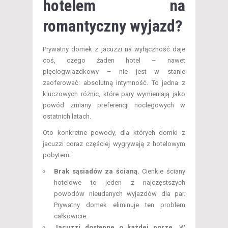
hotelem na
romantyczny wyjazd?
Prywatny domek z jacuzzi na wyłączność daje
coś, czego żaden hotel – nawet
pięciogwiazdkowy – nie jest w stanie
zaoferować: absolutną intymność. To jedna z
kluczowych różnic, które pary wymieniają jako
powód zmiany preferencji noclegowych w
ostatnich latach.
Oto konkretne powody, dla których domki z
jacuzzi coraz częściej wygrywają z hotelowym
pobytem:
Brak sąsiadów za ścianą.
Cienkie ściany
hotelowe to jeden z najczęstszych
powodów nieudanych wyjazdów dla par.
Prywatny domek eliminuje ten problem
całkowicie.
Jacuzzi dostępne o każdej porze.
W