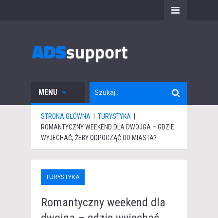
MENU
STRONA GŁÓWNA
|
TURYSTYKA
|
ROMANTYCZNY WEEKEND DLA DWOJGA – GDZIE
WYJECHAĆ, ŻEBY ODPOCZĄĆ OD MIASTA?
TURYSTYKA
Romantyczny weekend dla
dwojga – gdzie wyjechać,