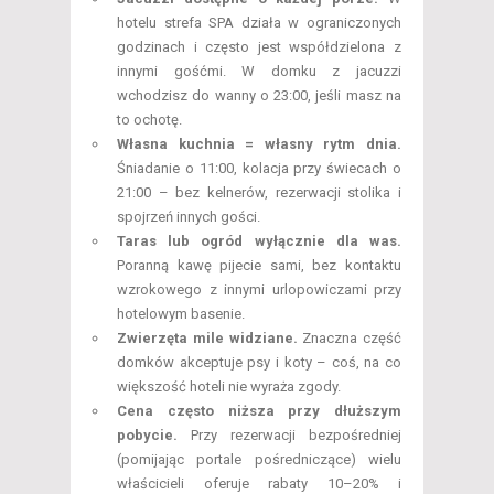
hotelu strefa SPA działa w ograniczonych
godzinach i często jest współdzielona z
innymi gośćmi. W domku z jacuzzi
wchodzisz do wanny o 23:00, jeśli masz na
to ochotę.
Własna kuchnia = własny rytm dnia.
Śniadanie o 11:00, kolacja przy świecach o
21:00 – bez kelnerów, rezerwacji stolika i
spojrzeń innych gości.
Taras lub ogród wyłącznie dla was.
Poranną kawę pijecie sami, bez kontaktu
wzrokowego z innymi urlopowiczami przy
hotelowym basenie.
Zwierzęta mile widziane.
Znaczna część
domków akceptuje psy i koty – coś, na co
większość hoteli nie wyraża zgody.
Cena często niższa przy dłuższym
pobycie.
Przy rezerwacji bezpośredniej
(pomijając portale pośredniczące) wielu
właścicieli oferuje rabaty 10–20% i