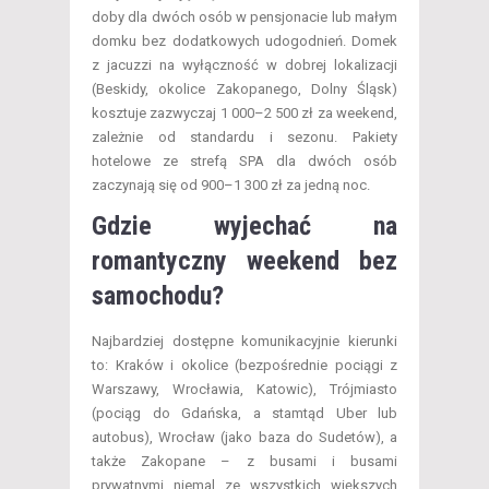
doby dla dwóch osób w pensjonacie lub małym
domku bez dodatkowych udogodnień. Domek
z jacuzzi na wyłączność w dobrej lokalizacji
(Beskidy, okolice Zakopanego, Dolny Śląsk)
kosztuje zazwyczaj 1 000–2 500 zł za weekend,
zależnie od standardu i sezonu. Pakiety
hotelowe ze strefą SPA dla dwóch osób
zaczynają się od 900–1 300 zł za jedną noc.
Gdzie wyjechać na
romantyczny weekend bez
samochodu?
Najbardziej dostępne komunikacyjnie kierunki
to: Kraków i okolice (bezpośrednie pociągi z
Warszawy, Wrocławia, Katowic), Trójmiasto
(pociąg do Gdańska, a stamtąd Uber lub
autobus), Wrocław (jako baza do Sudetów), a
także Zakopane – z busami i busami
prywatnymi niemal ze wszystkich większych