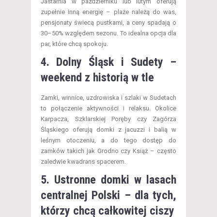
Jastarnia w październiku lub lutym oferują
zupełnie inną energię – plaże należą do was,
pensjonaty świecą pustkami, a ceny spadają o
30–50% względem sezonu. To idealna opcja dla
par, które chcą spokoju.
4. Dolny Śląsk i Sudety –
weekend z historią w tle
Zamki, winnice, uzdrowiska i szlaki w Sudetach
to połączenie aktywności i relaksu. Okolice
Karpacza, Szklarskiej Poręby czy Zagórza
Śląskiego oferują domki z jacuzzi i balią w
leśnym otoczeniu, a do tego dostęp do
zamków takich jak Grodno czy Książ – często
zaledwie kwadrans spacerem.
5. Ustronne domki w lasach
centralnej Polski – dla tych,
którzy chcą całkowitej ciszy