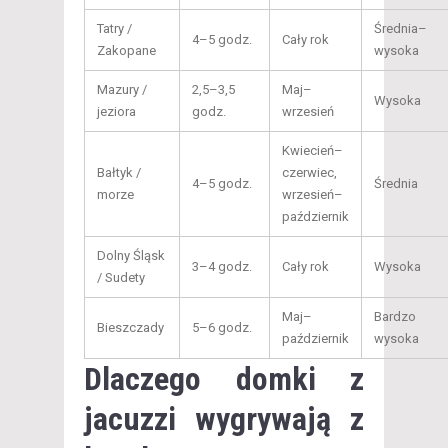
Tatry /
Średnia–
4–5 godz.
Cały rok
Zakopane
wysoka
Mazury /
2,5–3,5
Maj–
Wysoka
jeziora
godz.
wrzesień
Kwiecień–
Bałtyk /
czerwiec,
4–5 godz.
Średnia
morze
wrzesień–
październik
Dolny Śląsk
3–4 godz.
Cały rok
Wysoka
/ Sudety
Maj–
Bardzo
Bieszczady
5–6 godz.
październik
wysoka
Dlaczego domki z
jacuzzi wygrywają z