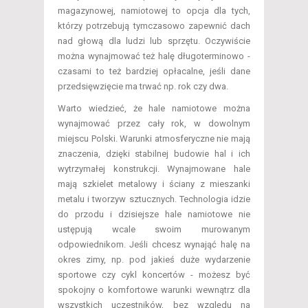
magazynowej, namiotowej to opcja dla tych,
którzy potrzebują tymczasowo zapewnić dach
nad głową dla ludzi lub sprzętu. Oczywiście
można wynajmować też halę długoterminowo -
czasami to też bardziej opłacalne, jeśli dane
przedsięwzięcie ma trwać np. rok czy dwa.
Warto wiedzieć, że hale namiotowe można
wynajmować przez cały rok, w dowolnym
miejscu Polski. Warunki atmosferyczne nie mają
znaczenia, dzięki stabilnej budowie hal i ich
wytrzymałej konstrukcji. Wynajmowane hale
mają szkielet metalowy i ściany z mieszanki
metalu i tworzyw sztucznych. Technologia idzie
do przodu i dzisiejsze hale namiotowe nie
ustępują wcale swoim murowanym
odpowiednikom. Jeśli chcesz wynająć halę na
okres zimy, np. pod jakieś duże wydarzenie
sportowe czy cykl koncertów - możesz być
spokojny o komfortowe warunki wewnątrz dla
wszystkich uczestników, bez względu na