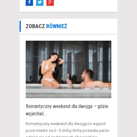
ZOBACZ
RÓWNIEŻ
Romantyczny weekend dla dwojga – gdzie
wyjechać...
​Romantyczny weekend dla dwojga to wyjazd
poza miasto na 2–3 doby, który pozwala parze