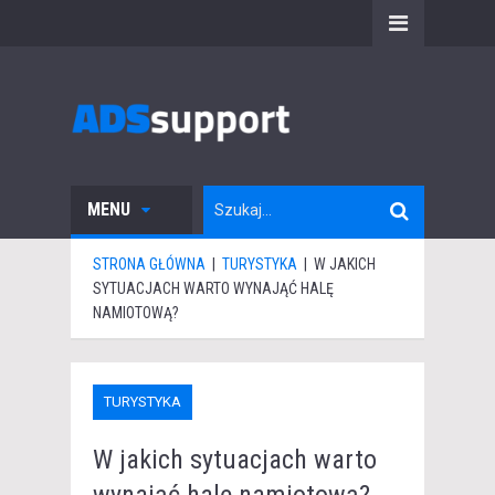
MENU
STRONA GŁÓWNA
|
TURYSTYKA
|
W JAKICH
SYTUACJACH WARTO WYNAJĄĆ HALĘ
NAMIOTOWĄ?
TURYSTYKA
W jakich sytuacjach warto
wynająć halę namiotową?