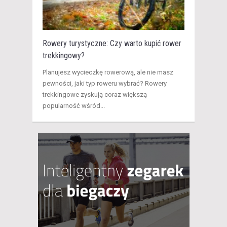
Rowery turystyczne: Czy warto kupić rower
trekkingowy?
Planujesz wycieczkę rowerową, ale nie masz
pewności, jaki typ roweru wybrać? Rowery
trekkingowe zyskują coraz większą
popularność wśród...