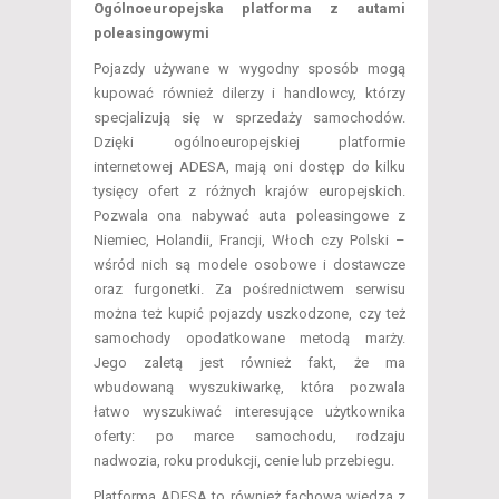
Ogólnoeuropejska platforma z autami
poleasingowymi
Pojazdy używane w wygodny sposób mogą
kupować również dilerzy i handlowcy, którzy
specjalizują się w sprzedaży samochodów.
Dzięki ogólnoeuropejskiej platformie
internetowej ADESA, mają oni dostęp do kilku
tysięcy ofert z różnych krajów europejskich.
Pozwala ona nabywać auta poleasingowe z
Niemiec, Holandii, Francji, Włoch czy Polski –
wśród nich są modele osobowe i dostawcze
oraz furgonetki. Za pośrednictwem serwisu
można też kupić pojazdy uszkodzone, czy też
samochody opodatkowane metodą marży.
Jego zaletą jest również fakt, że ma
wbudowaną wyszukiwarkę, która pozwala
łatwo wyszukiwać interesujące użytkownika
oferty: po marce samochodu, rodzaju
nadwozia, roku produkcji, cenie lub przebiegu.
Platforma ADESA to również fachowa wiedza z