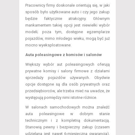
Pracownicy firmy doskonale orientują się, w jaki
sposób było użytkowane auto i czy jego zakup
będzie faktycznie atrakcyjny. Głównym
mankamentem takiej opcji jest niewielki wybór
modeli; poza tym, dostępne egzemplarze
pojazdów, mimo młodego wieku, mogą być już
mocno wyeksploatowane.
Auta poleasingowe z komisów i salonów
Większy wybór aut poleasingowych oferują
prywatne komisy i salony firmowe z działami
sprzedaży pojazdów używanych. Obydwie
opcje dostępne są dla osób prywatnych oraz
przedsiębiorców, ale trzeba mieć na uwadze, że
występują pomiędzy nimi istotne różnice.
W salonach samochodowych można znaleźć
auta poleasingowe w dobrym stanie
technicznym i z kompletną dokumentacją.
Stanowią pewny i bezpieczny zakup (czasem
udzielana jest nawet 6-miesięczna gwarancja),