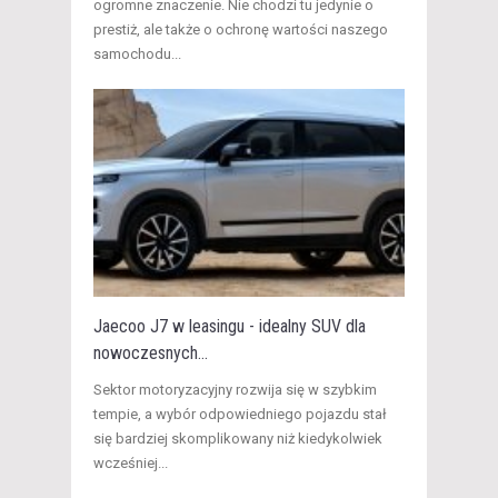
ogromne znaczenie. Nie chodzi tu jedynie o
prestiż, ale także o ochronę wartości naszego
samochodu...
Jaecoo J7 w leasingu - idealny SUV dla
nowoczesnych...
Sektor motoryzacyjny rozwija się w szybkim
tempie, a wybór odpowiedniego pojazdu stał
się bardziej skomplikowany niż kiedykolwiek
wcześniej...