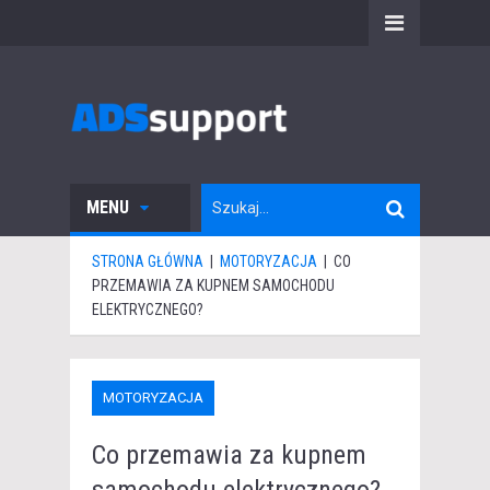
MENU
STRONA GŁÓWNA
|
MOTORYZACJA
|
CO
PRZEMAWIA ZA KUPNEM SAMOCHODU
ELEKTRYCZNEGO?
MOTORYZACJA
Co przemawia za kupnem
samochodu elektrycznego?