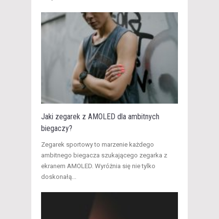
Jaki zegarek z AMOLED dla ambitnych
biegaczy?
​Zegarek sportowy to marzenie każdego
ambitnego biegacza szukającego zegarka z
ekranem AMOLED. Wyróżnia się nie tylko
doskonałą...