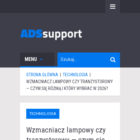
MENU
STRONA GŁÓWNA
|
TECHNOLOGIA
|
WZMACNIACZ LAMPOWY CZY TRANZYSTOROWY
— CZYM SIĘ RÓŻNIĄ I KTÓRY WYBRAĆ W 2026?
TECHNOLOGIA
Wzmacniacz lampowy czy
tranzystorowy — czym się