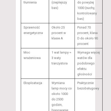
tłumienia
(cieplejszy
do powyżej
bas)
1000 (suchy,
kontrolowany
bas)
Sprawność
Około 25
Ponad 70
energetyczna
procent w
procent, klasa
klasie A
D do około 90
procent
Moc
1 wat lampy ≈
Wymaga więcej
wrażeniowa
3 waty
watów dla
tranzystora
podobnego
efektu
głośności
Eksploatacja
Wymiana
Praktycznie
lamp mocy co
bezobsługowy
około 1000
do 2500
godzin,
biasowanie