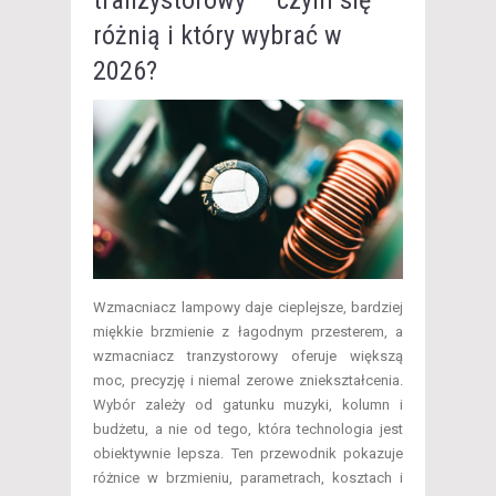
różnią i który wybrać w
2026?
​Wzmacniacz lampowy daje cieplejsze, bardziej
miękkie brzmienie z łagodnym przesterem, a
wzmacniacz tranzystorowy oferuje większą
moc, precyzję i niemal zerowe zniekształcenia.
Wybór zależy od gatunku muzyki, kolumn i
budżetu, a nie od tego, która technologia jest
obiektywnie lepsza. Ten przewodnik pokazuje
różnice w brzmieniu, parametrach, kosztach i