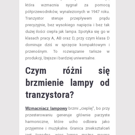
która wzmacnia sygnał za pomocą
półprzewodników, wynalezionych w 1947 roku.
Tranzystor steruje przepływem prądu
precyzyjnie, bez wysokiego napięcia i bez tak
dużej ilości ciepła jak lampa. Spotyka się go w
klasach pracy A, AB oraz D, przy czym klasa D
dominuje dziś w sprzęcie kompaktowym i
przenośnym. To rozwiązanie tańsze w
produkcji, lżejsze i bardziej uniwersalne.
Czym różni się
brzmienie lampy od
tranzystora?
Wzmacniacz lampowy
brzmi „cieplej", bo przy
przesterowaniu generuje głównie parzyste
harmoniczne, które ucho odbiera jako
przyjemne i muzykalne. Granica zniekształceń
jest łagodna, więc lampę można mocno