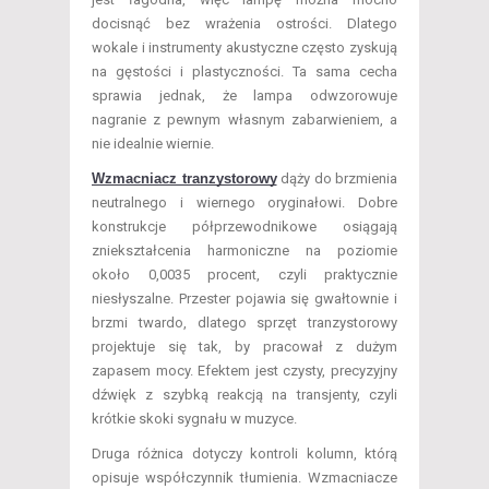
docisnąć bez wrażenia ostrości. Dlatego
wokale i instrumenty akustyczne często zyskują
na gęstości i plastyczności. Ta sama cecha
sprawia jednak, że lampa odwzorowuje
nagranie z pewnym własnym zabarwieniem, a
nie idealnie wiernie.
Wzmacniacz tranzystorowy
dąży do brzmienia
neutralnego i wiernego oryginałowi. Dobre
konstrukcje półprzewodnikowe osiągają
zniekształcenia harmoniczne na poziomie
około 0,0035 procent, czyli praktycznie
niesłyszalne. Przester pojawia się gwałtownie i
brzmi twardo, dlatego sprzęt tranzystorowy
projektuje się tak, by pracował z dużym
zapasem mocy. Efektem jest czysty, precyzyjny
dźwięk z szybką reakcją na transjenty, czyli
krótkie skoki sygnału w muzyce.
Druga różnica dotyczy kontroli kolumn, którą
opisuje współczynnik tłumienia. Wzmacniacze