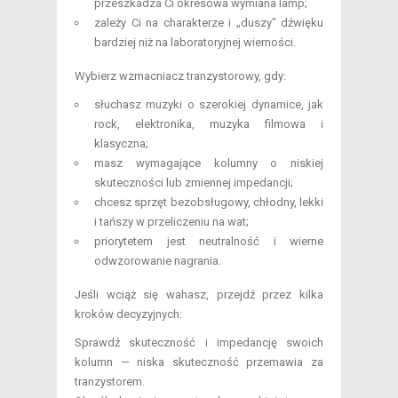
przeszkadza Ci okresowa wymiana lamp;
zależy Ci na charakterze i „duszy" dźwięku
bardziej niż na laboratoryjnej wierności.
Wybierz wzmacniacz tranzystorowy, gdy:
słuchasz muzyki o szerokiej dynamice, jak
rock, elektronika, muzyka filmowa i
klasyczna;
masz wymagające kolumny o niskiej
skuteczności lub zmiennej impedancji;
chcesz sprzęt bezobsługowy, chłodny, lekki
i tańszy w przeliczeniu na wat;
priorytetem jest neutralność i wierne
odwzorowanie nagrania.
Jeśli wciąż się wahasz, przejdź przez kilka
kroków decyzyjnych:
Sprawdź skuteczność i impedancję swoich
kolumn — niska skuteczność przemawia za
tranzystorem.