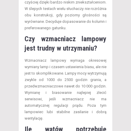
czyściej dzięki bardzo niskim zniekształceniom.
W ślepych testach wielu słuchaczy nie rozróżnia
obu konstrukcji, gdy poziomy głośności są
wyrównane. Decyduje dopasowanie do kolumn i
preferowanego gatunku.
Czy wzmacniacz lampowy
jest trudny w utrzymaniu?
Wzmacniacz lampowy wymaga okresowej
wymiany lamp i czasem ustawienia biasu, ale nie
jest to skomplikowane. Lampy mocy wytrzymują
zwykle od 1000 do 2500 godzin grania, a
przedwzmacniaczowe nawet do 10 000 godzin.
Wymianę i biasowanie najlepiej zlecić
serwisowi, jeśli wzmacniacz nie ma
automatycznej regulacji prądu. Poza tym
lampowiec lubi stabilne zasilanie i dobrą
wentylację.
Ile watów potrzebuje