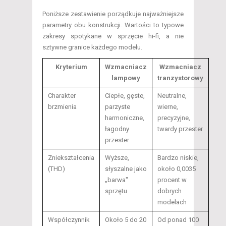
Poniższe zestawienie porządkuje najważniejsze
parametry obu konstrukcji. Wartości to typowe
zakresy spotykane w sprzęcie hi-fi, a nie
sztywne granice każdego modelu.
Kryterium
Wzmacniacz
Wzmacniacz
lampowy
tranzystorowy
Charakter
Ciepłe, gęste,
Neutralne,
brzmienia
parzyste
wierne,
harmoniczne,
precyzyjne,
łagodny
twardy przester
przester
Zniekształcenia
Wyższe,
Bardzo niskie,
(THD)
słyszalne jako
około 0,0035
„barwa"
procent w
sprzętu
dobrych
modelach
Współczynnik
Około 5 do 20
Od ponad 100