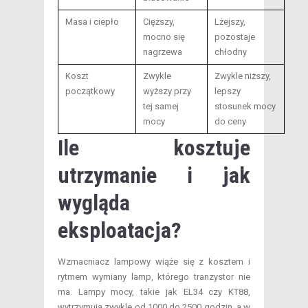
Masa i ciepło
Cięższy,
Lżejszy,
mocno się
pozostaje
nagrzewa
chłodny
Koszt
Zwykle
Zwykle niższy,
początkowy
wyższy przy
lepszy
tej samej
stosunek mocy
mocy
do ceny
Ile kosztuje
utrzymanie i jak
wygląda
eksploatacja?
Wzmacniacz lampowy wiąże się z kosztem i
rytmem wymiany lamp, którego tranzystor nie
ma. Lampy mocy, takie jak EL34 czy KT88,
wytrzymują zwykle od 1000 do 2500 godzin, a w