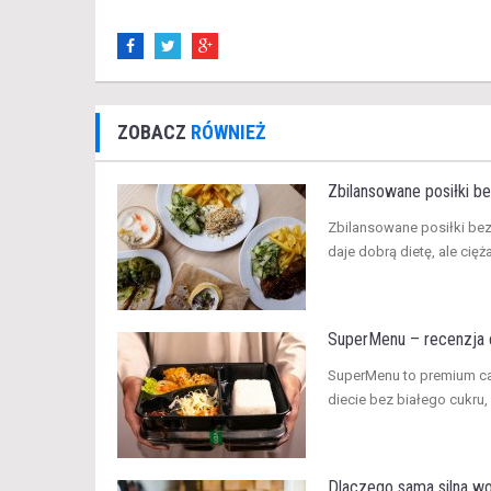
ZOBACZ
RÓWNIEŻ
Zbilansowane posiłki be
​Zbilansowane posiłki be
daje dobrą dietę, ale cięż
SuperMenu – recenzja c
​SuperMenu to premium c
diecie bez białego cukru,
Dlaczego sama silna wol