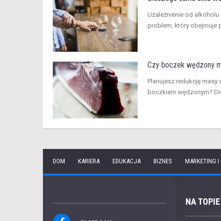
​Uzależnienie od alkoholu
problem, który obejmuje p
Czy boczek wędzony mo
Planujesz redukcję masy 
boczkiem wędzonym? Dieta
DOM
KARIERA
EDUKACJA
BIZNES
MARKETING I
NA TOPIE