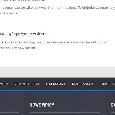
 nie ogranicza się tylko do kwestii kontroli impulsów. To głęboko zakorzenion
rzekonania...
że być spożywany w diecie...
ciała i zastanawiasz się, czy musisz na zawsze pożegnać się z ulubionym
 redukcyjna wcale nie...
 MEDIA
ZDROWIE I URODA
TECHNOLOGIA
MOTORYZACJA
TURYSTYK
NOWE WPISY
G