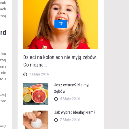
brak
tach
owej
rd
tóra
Dzieci na koloniach nie myją zębów.
szej
Co można...
ii i
 nie
1 Maja 2016
rd i
Jesz cytrusy? Nie myj
zębów
szej
4 Maja 2016
tóre
Jak wybrać idealny krem?
7 Maja 2016
wany