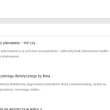
z planowania – mit czy...
z planowania to w połowie rzeczywistość. Całkowity brak planowania rzadko
ar planowania...
ateringu dietetycznego by Anna...
atering dietetyczny sygnowany nazwiskiem Anny Lewandowskiej, oparty na
 pszenicy i surowego mleka...
a nie wystarcza w walce z...