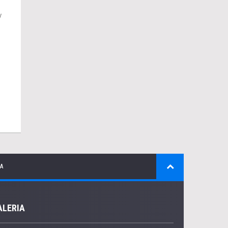
y
A
ALERIA