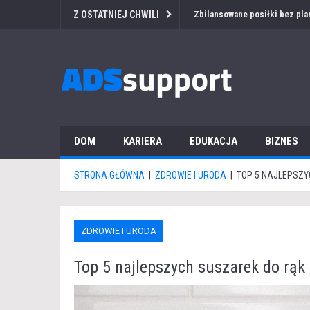
Z OSTATNIEJ CHWILI
Przetarg medyczny za granicą
DOM
KARIERA
EDUKACJA
BIZNES
STRONA GŁÓWNA
|
ZDROWIE I URODA
|
TOP 5 NAJLEPSZY
ZDROWIE I URODA
Top 5 najlepszych suszarek do rąk 