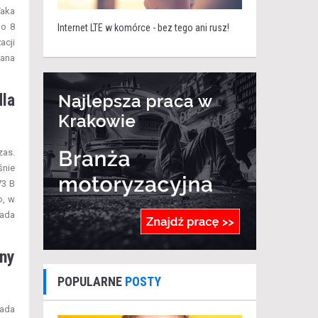
Taka
ło 8
Internet LTE w komórce - bez tego ani rusz!
acji
zana
la
zas.
śnie
73 B
o, w
iada
ny
POPULARNE
POSTY
iada