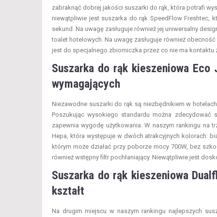
zabraknąć dobrej jakości suszarki do rąk, która potrafi wy
niewątpliwie jest suszarka do rąk SpeedFlow Freshtec, k
sekund. Na uwagę zasługuje również jej uniwersalny desi
toalet hotelowych. Na uwagę zasługuje również obecność 
jest do specjalnego zbiorniczka przez co nie ma kontaktu z
Suszarka do rąk kieszeniowa Eco 
wymagających
Niezawodne suszarki do rąk są niezbędnikiem w hotelach,
Poszukując wysokiego standardu można zdecydować się
zapewnia wygodę użytkowania. W naszym rankingu na trz
Hepa, która występuje w dwóch atrakcyjnych kolorach: bi
którym może działać przy poborze mocy 700W, bez szkody 
również wstępny filtr pochłaniający. Niewątpliwie jest 
Suszarka do rąk kieszeniowa Dua
kształt
Na drugim miejscu w naszym rankingu najlepszych susza