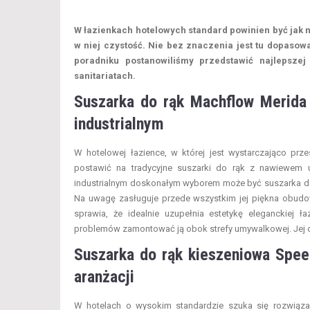
W łazienkach hotelowych standard powinien być jak n
w niej czystość. Nie bez znaczenia jest tu dopasow
poradniku postanowiliśmy przedstawić najlepszej
sanitariatach.
Suszarka do rąk Machflow Merida 
industrialnym
W hotelowej łazience, w której jest wystarczająco prz
postawić na tradycyjne suszarki do rąk z nawiewem 
industrialnym doskonałym wyborem może być suszarka do
Na uwagę zasługuje przede wszystkim jej piękna obudow
sprawia, że idealnie uzupełnia estetykę eleganckiej ł
problemów zamontować ją obok strefy umywalkowej. Jej du
Suszarka do rąk kieszeniowa Spee
aranżacji
W hotelach o wysokim standardzie szuka się rozwiąza