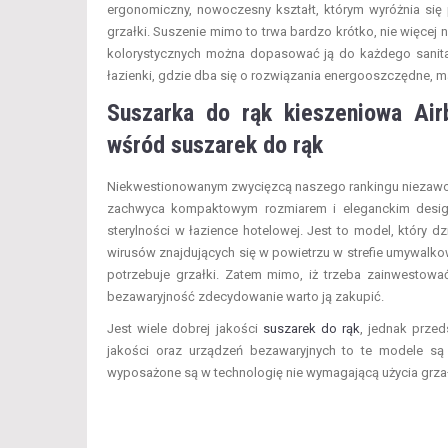
ergonomiczny, nowoczesny kształt, którym wyróżnia się 
grzałki. Suszenie mimo to trwa bardzo krótko, nie więcej
kolorystycznych można dopasować ją do każdego sanitar
łazienki, gdzie dba się o rozwiązania energooszczędne, m
Suszarka do rąk kieszeniowa Ai
wśród suszarek do rąk
Niekwestionowanym zwycięzcą naszego rankingu niezawodn
zachwyca kompaktowym rozmiarem i eleganckim design
sterylności w łazience hotelowej. Jest to model, który d
wirusów znajdujących się w powietrzu w strefie umywalkowe
potrzebuje grzałki. Zatem mimo, iż trzeba zainwestować
bezawaryjność zdecydowanie warto ją zakupić.
Jest wiele dobrej jakości
suszarek do rąk
, jednak przed
jakości oraz urządzeń bezawaryjnych to te modele są 
wyposażone są w technologię nie wymagającą użycia grzałk