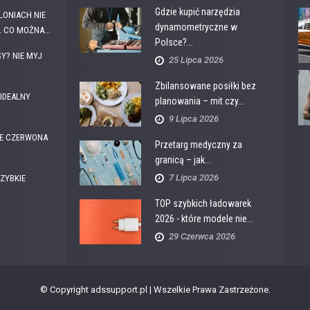
Gdzie kupić narzędzia
OLONIACH NIE
dynamometryczne w
 CO MOŻNA...
Polsce?...
Y? NIE MYJ
25 Lipca 2026
Zbilansowane posiłki bez
IDEALNY
planowania – mit czy...
9 Lipca 2026
E CZERWONA
Przetarg medyczny za
granicą – jak...
7 Lipca 2026
ZYBKIE
TOP szybkich ładowarek
2026 - które modele nie...
29 Czerwca 2026
© Copyright adssupport.pl | Wszelkie Prawa Zastrzeżone.