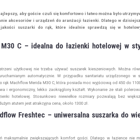
ajlepszy, aby goście czuli się komfortowo i łatwo można było utrzym
anie akcesoriów i urządzeń do aranżacji łazienki. Dlatego w dzisiej
 jakości suszarki do rąk, które idealnie sprawdzą się w hotelow
M30 C – idealna do łazienki hotelowej w sty
estrzeni użytkowej nie trzeba używać suszarek kieszeniowych. Można rów
uruchamianym automatycznie. W przypadku sanitariatu urządzonego w s
 rąk Machflow Merida M30 C, która posiada moc wyjściową od 450 do 110
a i ergonomiczny, lekko zaokrąglony kształt. Wykonanie ze stali polerow
azienki hotelowej. Stosunkowo niewielkie rozmiary pozwalają bez więks
żym atutem jest atrakcyjna cena, około 1300 zł.
dflow Freshtec – uniwersalna suszarka do wi
ń maksymalnie zwiększających komfort gości. Dlatego w łazience nie 