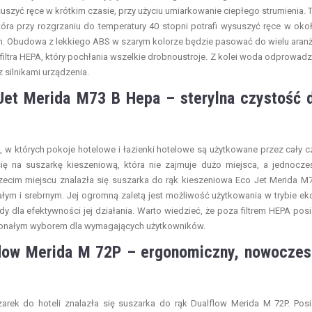
suszyć ręce w krótkim czasie, przy użyciu umiarkowanie ciepłego strumienia. 
tóra przy rozgrzaniu do temperatury 40 stopni potrafi wysuszyć ręce w oko
gn. Obudowa z lekkiego ABS w szarym kolorze będzie pasować do wielu aranż
filtra HEPA, który pochłania wszelkie drobnoustroje. Z kolei woda odprowad
 silnikami urządzenia.
Jet Merida M73 B Hepa – sterylna czystość d
 w których pokoje hotelowe i łazienki hotelowe są użytkowane przez cały c
 na suszarkę kieszeniową, która nie zajmuje dużo miejsca, a jednocze
ecim miejscu znalazła się suszarka do rąk kieszeniowa Eco Jet Merida M
ałym i srebrnym. Jej ogromną zaletą jest możliwość użytkowania w trybie ek
dla efektywności jej działania. Warto wiedzieć, że poza filtrem HEPA pos
doskonałym wyborem dla wymagających użytkowników.
lflow Merida M 72P – ergonomiczny, nowoczes
rek do hoteli znalazła się suszarka do rąk Dualflow Merida M 72P. Pos