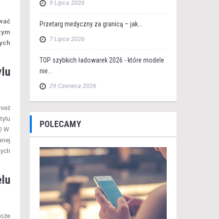
9 Lipca 2026
ywać
Przetarg medyczny za granicą – jak...
szym
7 Lipca 2026
ych
TOP szybkich ładowarek 2026 - które modele
lu
nie...
29 Czerwca 2026
nież
tylu
POLECAMY
0 W.
anej
zych
elu
może