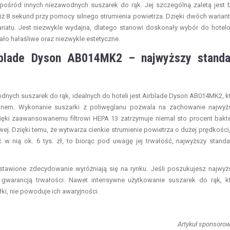
pośród innych niezawodnych suszarek do rąk. Jej szczególną zaletą jest 
 niż 8 sekund przy pomocy silnego strumienia powietrza. Dzięki dwóch warian
iatu. Jest niezwykle wydajna, dlatego stanowi doskonały wybór do hotel
ało hałaśliwe oraz niezwykle estetyczne.
rblade Dyson AB014MK2 – najwyższy standa
ych suszarek do rąk, idealnych do hoteli jest Airblade Dyson AB014MK2, k
em. Wykonanie suszarki z poliwęglanu pozwala na zachowanie najwyż
zięki zaawansowanemu filtrowi HEPA 13 zatrzymuje niemal sto procent bakter
j. Dzięki temu, że wytwarza cienkie strumienie powietrza o dużej prędkości,
 w nią ok. 6 tys. zł, to biorąc pod uwagę jej trwałość, najwyższy standa
stawione zdecydowanie wyróżniają się na rynku. Jeśli poszukujesz najwyż
gwarancją trwałości. Nawet intensywne użytkowanie suszarek do rąk, k
i, nie powoduje ich awaryjności.
Artykuł sponsoro