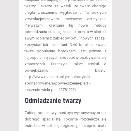
twarzy. Lekarze zauważyli, że twarz chorego
uległa znacznemu wygładzeniu. To odkrycie
zrewolucjonizowało medycynę estetyczną.
Pierwszymi klientami tej nowej metody
odmładzania stali się znani aktorzy, a w ślad za
swymi idolami z zabiegów botulinowych zaczęli
korzystać ich liczni fani. Dziś botulina, zwana
także popularnie botoksem, jest jednym z
najpopularniejszych sposobów pozbywania się
zmarszczek. Przeczytaj także artykuł o
powiększaniu biustu:
http://www.dziennikbaltycki.pl/artykuly-
sponsorowane/a/powiekszenie-piersi-
marzenie-wielu-pan,12781222/
Odmładzanie twarzy
Zabieg botulinowy musi być wykonywany przez
dobrego specjalistę. Toksynę rozcieńcza się
ostrożnie w soli fizjologicznej, następnie mała