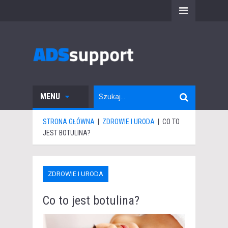
MENU
STRONA GŁÓWNA
|
ZDROWIE I URODA
|
CO TO
JEST BOTULINA?
ZDROWIE I URODA
Co to jest botulina?