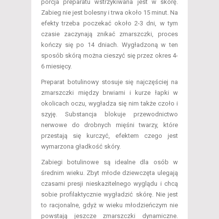
porcja preparatu wstrzykiwana jest w skórę.
Zabieg nie jest bolesny i trwa około 15 minut. Na
efekty trzeba poczekać około 2-3 dni, w tym
czasie zaczynają znikać zmarszczki, proces
kończy się po 14 dniach. Wygładzoną w ten
sposób skórą można cieszyć się przez okres 4-
6 miesięcy.
Preparat botulinowy stosuje się najczęściej na
zmarszczki między brwiami i kurze łapki w
okolicach oczu, wygładza się nim także czoło i
szyję. Substancja blokuje przewodnictwo
nerwowe do drobnych mięśni twarzy, które
przestają się kurczyć, efektem czego jest
wymarzona gładkość skóry.
Zabiegi botulinowe są idealne dla osób w
średnim wieku. Zbyt młode dziewczęta ulegają
czasami presji nieskazitelnego wyglądu i chcą
sobie profilaktycznie wygładzić skórę. Nie jest
to racjonalne, gdyż w wieku młodzieńczym nie
powstają jeszcze zmarszczki dynamiczne.