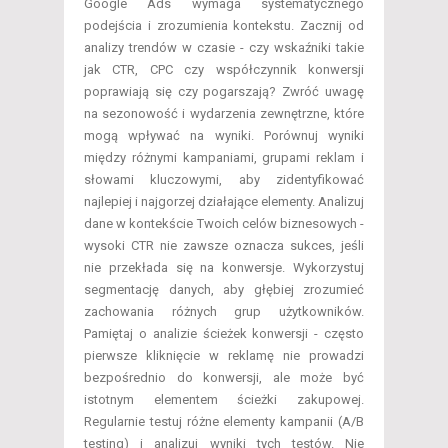
Google Ads wymaga systematycznego
podejścia i zrozumienia kontekstu. Zacznij od
analizy trendów w czasie - czy wskaźniki takie
jak CTR, CPC czy współczynnik konwersji
poprawiają się czy pogarszają? Zwróć uwagę
na sezonowość i wydarzenia zewnętrzne, które
mogą wpływać na wyniki. Porównuj wyniki
między różnymi kampaniami, grupami reklam i
słowami kluczowymi, aby zidentyfikować
najlepiej i najgorzej działające elementy. Analizuj
dane w kontekście Twoich celów biznesowych -
wysoki CTR nie zawsze oznacza sukces, jeśli
nie przekłada się na konwersje. Wykorzystuj
segmentację danych, aby głębiej zrozumieć
zachowania różnych grup użytkowników.
Pamiętaj o analizie ścieżek konwersji - często
pierwsze kliknięcie w reklamę nie prowadzi
bezpośrednio do konwersji, ale może być
istotnym elementem ścieżki zakupowej.
Regularnie testuj różne elementy kampanii (A/B
testing) i analizuj wyniki tych testów. Nie