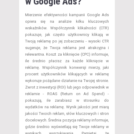
w Google Ads?
Mierzenie efektywności kampanii Google Ads
opiera się na analizie kilku kluczowych
wskaźników. Współczynnik klikalności (CTR)
pokazuje, jak często użytkownicy klikają w
Twoją reklamę po jej zobaczeniu - wysoki CTR
sugeruje, że Twoja reklama jest atrakcyjna i
relewantna. Koszt za kliknięcie (CPC) informuje,
ile średnio płacisz za każde kliknięcie w
reklamę. Współczynnik konwersji mierzy, jaki
procent użytkowników klikających w reklamę
wykonuje pożądane działanie na Twojej stronie.
Zwrot z inwestycji (ROI) lub jego odpowiednik w
reklamie - ROAS (Return on Ad Spend) -
pokazują, ile zarabiasz w stosunku do
wydatków na reklamę. Wynik jakości jest miarą
jakości Twoich reklam, słów kluczowych i stron
docelowych. Średnia pozycja reklamy informuje,
gdzie średnio wyświetlają się Twoje reklamy w
wynikach wyszukiwania. Pamiętaj, że