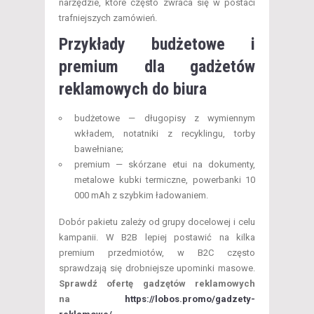
narzędzie, które często zwraca się w postaci
trafniejszych zamówień.
Przykłady budżetowe i
premium dla gadżetów
reklamowych do biura
budżetowe — długopisy z wymiennym
wkładem, notatniki z recyklingu, torby
bawełniane;
premium — skórzane etui na dokumenty,
metalowe kubki termiczne, powerbanki 10
000 mAh z szybkim ładowaniem.
Dobór pakietu zależy od grupy docelowej i celu
kampanii. W B2B lepiej postawić na kilka
premium przedmiotów, w B2C często
sprawdzają się drobniejsze upominki masowe.
Sprawdź ofertę gadzętów reklamowych
na
https://lobos.promo/gadzety-