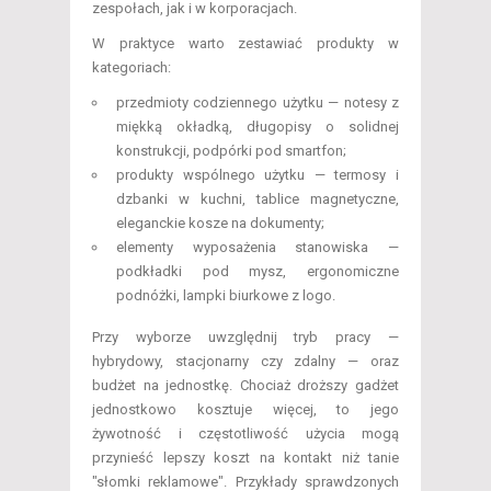
zespołach, jak i w korporacjach.
W praktyce warto zestawiać produkty w
kategoriach:
przedmioty codziennego użytku — notesy z
miękką okładką, długopisy o solidnej
konstrukcji, podpórki pod smartfon;
produkty wspólnego użytku — termosy i
dzbanki w kuchni, tablice magnetyczne,
eleganckie kosze na dokumenty;
elementy wyposażenia stanowiska —
podkładki pod mysz, ergonomiczne
podnóżki, lampki biurkowe z logo.
Przy wyborze uwzględnij tryb pracy —
hybrydowy, stacjonarny czy zdalny — oraz
budżet na jednostkę. Chociaż droższy gadżet
jednostkowo kosztuje więcej, to jego
żywotność i częstotliwość użycia mogą
przynieść lepszy koszt na kontakt niż tanie
"słomki reklamowe". Przykłady sprawdzonych