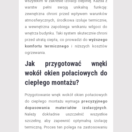
wszystkim w zakresie izolacji cieplnej. Każda z
warstw pełni swoją unikalną funkcję:
zewnętrzna chroni przed wpływem warunków
atmosferycznych, środkowa izoluje termicznie,
a wewnętrzna zapobiega wnikaniu wilgoci do
wnętrza budynku. Taki system skutecznie chroni
przed utratą ciepła, co prowadzi do
wyższego
komfortu termicznego
i niższych kosztów
ogrzewania.
Jak przygotować wnęki
wokół okien połaciowych do
ciepłego montażu?
Przygotowanie wnęk wokół okien połaciowych
do ciepłego montażu wymaga
precyzyjnego
dopasowania materiałów izolacyjnych
.
Należy dokładnie uszczelnić wszystkie
szczeliny, aby zapewnić optymalną izolację
termiczną. Proces ten polega na zastosowaniu