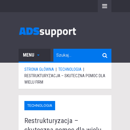
MENU
STRONA GŁÓWNA
|
TECHNOLOGIA
|
RESTRUKTURYZACJA – SKUTECZNA POMOC DLA
WIELU FIRM
TECHNOLOGIA
Restrukturyzacja –
skuteczna pomoc dla wielu