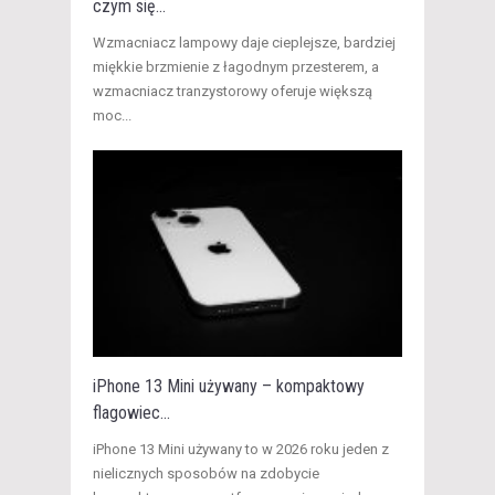
czym się...
​Wzmacniacz lampowy daje cieplejsze, bardziej
miękkie brzmienie z łagodnym przesterem, a
wzmacniacz tranzystorowy oferuje większą
moc...
iPhone 13 Mini używany – kompaktowy
flagowiec...
​iPhone 13 Mini używany to w 2026 roku jeden z
nielicznych sposobów na zdobycie