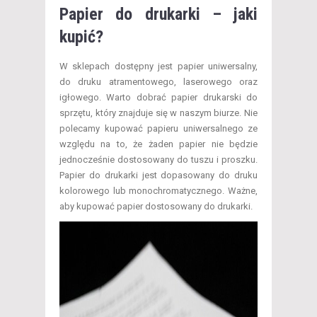
Papier do drukarki – jaki
kupić?
W sklepach dostępny jest papier uniwersalny,
do druku atramentowego, laserowego oraz
igłowego. Warto dobrać papier drukarski do
sprzętu, który znajduje się w naszym biurze. Nie
polecamy kupować papieru uniwersalnego ze
względu na to, że żaden papier nie będzie
jednocześnie dostosowany do tuszu i proszku.
Papier do drukarki jest dopasowany do druku
kolorowego lub monochromatycznego. Ważne,
aby kupować papier dostosowany do drukarki.