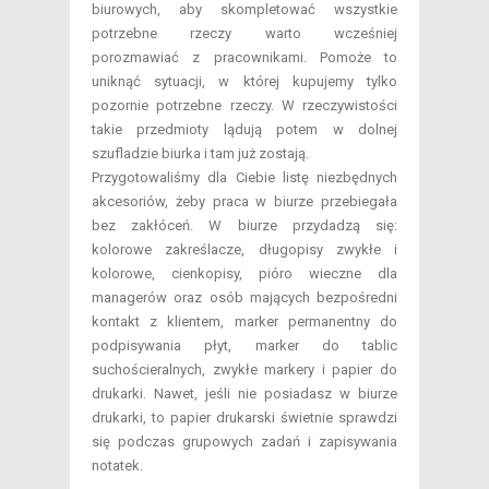
biurowych, aby skompletować wszystkie
potrzebne rzeczy warto wcześniej
porozmawiać z pracownikami. Pomoże to
uniknąć sytuacji, w której kupujemy tylko
pozornie potrzebne rzeczy. W rzeczywistości
takie przedmioty lądują potem w dolnej
szufladzie biurka i tam już zostają.
Przygotowaliśmy dla Ciebie listę niezbędnych
akcesoriów, żeby praca w biurze przebiegała
bez zakłóceń. W biurze przydadzą się:
kolorowe zakreślacze, długopisy zwykłe i
kolorowe, cienkopisy, pióro wieczne dla
managerów oraz osób mających bezpośredni
kontakt z klientem, marker permanentny do
podpisywania płyt, marker do tablic
suchościeralnych, zwykłe markery i papier do
drukarki. Nawet, jeśli nie posiadasz w biurze
drukarki, to papier drukarski świetnie sprawdzi
się podczas grupowych zadań i zapisywania
notatek.