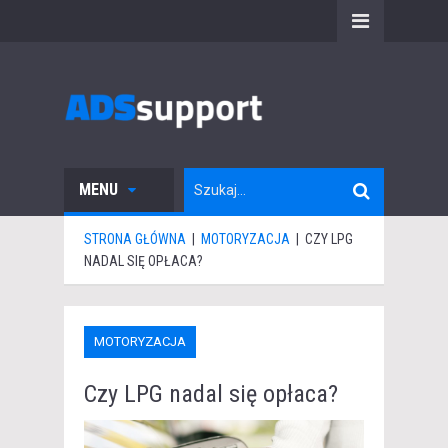
MENU
STRONA GŁÓWNA
|
MOTORYZACJA
|
CZY LPG
NADAL SIĘ OPŁACA?
MOTORYZACJA
Czy LPG nadal się opłaca?