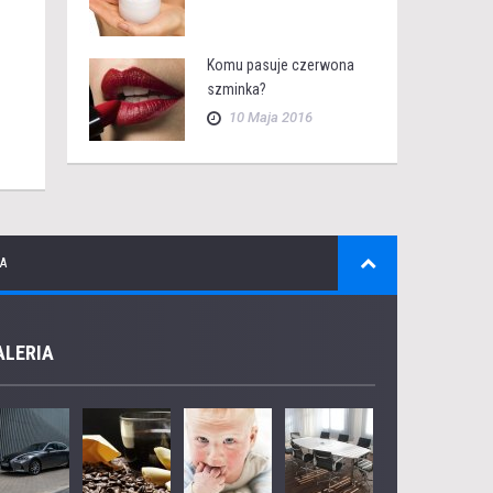
Komu pasuje czerwona
szminka?
10 Maja 2016
A
ALERIA