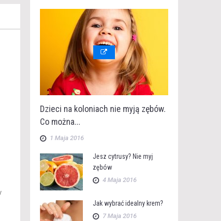
Dzieci na koloniach nie myją zębów.
Co można...
1 Maja 2016
Jesz cytrusy? Nie myj
zębów
4 Maja 2016
y
Jak wybrać idealny krem?
7 Maja 2016