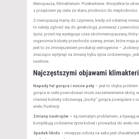
Menopauza, Klimakterium. Przekwitanie. Wszystkie te okreś
z przejściem jej ciała ze stanu płodności do niepłodnośc
Z menopauzą mamy do czynienia, kiedy od ostatniej miesiąc
to należy zgłosić się do ginekologa, ponieważ z pewnośc
życia, przed nią występuje czas okołomenopauzany, który 
organizmie kobiety przechodzi szereg zmian, które maja 
jest to ze zmniejszeniem produkcji estrogenów – „kobiec
znacząco wpłynąć na zmianę trybu życia codziennego, jedna
nasilone.
Najczęstszymi objawami klimakter
Napady fal gorąca i nocne poty
– jest to chyba problem 
gorąca w ciele powodować może zaczerwienienie skóry, wi
również kobiety odczuwają „buchy” gorąca powiązane z n
wielu frustracji.
Zmiany nastrojów –
są niemałym problemem, a
bywają w
komplikują codzienne życie kobiet i prowadza do wielu ni
Spadek libido
– mniejsza ochota na seks jest charaktery