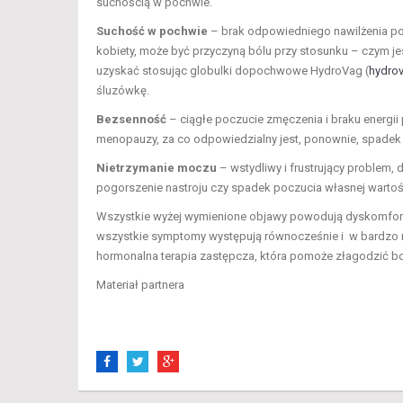
suchością w pochwie.
Suchość w pochwie
– brak odpowiedniego nawilżenia po
kobiety, może być przyczyną bólu przy stosunku – czym j
uzyskać stosując globulki dopochwowe HydroVag (
hydrov
śluzówkę.
Bezsenność
– ciągłe poczucie zmęczenia i braku energi
menopauzy, za co odpowiedzialny jest, ponownie, spadek
Nietrzymanie moczu
– wstydliwy i frustrujący problem,
pogorszenie nastroju czy spadek poczucia własnej wartoś
Wszystkie wyżej wymienione objawy powodują dyskomfort i
wszystkie symptomy występują równocześnie i w bardzo mo
hormonalna terapia zastępcza, która pomoże złagodzić b
Materiał partnera