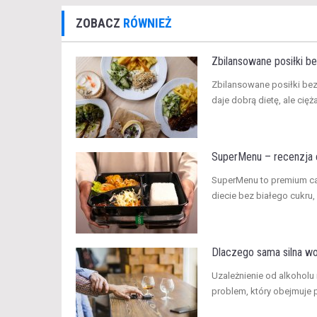
ZOBACZ
RÓWNIEŻ
Zbilansowane posiłki be
​Zbilansowane posiłki be
daje dobrą dietę, ale cięż
SuperMenu – recenzja c
​SuperMenu to premium c
diecie bez białego cukru,
Dlaczego sama silna wol
​Uzależnienie od alkoholu
problem, który obejmuje p