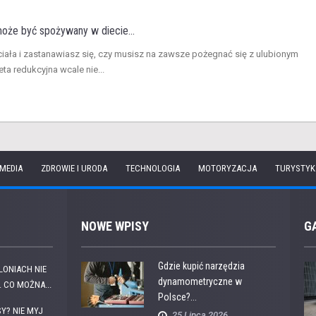
że być spożywany w diecie...
ciała i zastanawiasz się, czy musisz na zawsze pożegnać się z ulubionym
 redukcyjna wcale nie...
 MEDIA
ZDROWIE I URODA
TECHNOLOGIA
MOTORYZACJA
TURYSTYK
NOWE WPISY
G
Gdzie kupić narzędzia
OLONIACH NIE
dynamometryczne w
 CO MOŻNA...
Polsce?...
Y? NIE MYJ
25 Lipca 2026