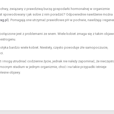
chwy, związany z prawdziwą burzą gospodarki hormonalnej w organizmie
est spowodowany i jak sobie z nim poradzić? Odpowiednie nawilżenie można
ag.pl
). Pomagają one utrzymać prawidłowe pH w pochwie, nawilżają i regene
i połączone jest z problemami ze snem. Wiele kobiet zmaga się z takim obja
 estrogenu.
 dotyka bardzo wiele kobiet. Niestety, często powoduje złe samopoczucie,
ci.
 mogą utrudniać codzienne życie, jednak nie należy zapominać, że nieczęst
cnym stadium w jednym organizmie, choć i na takie przypadki istnieje
olesne objawy.