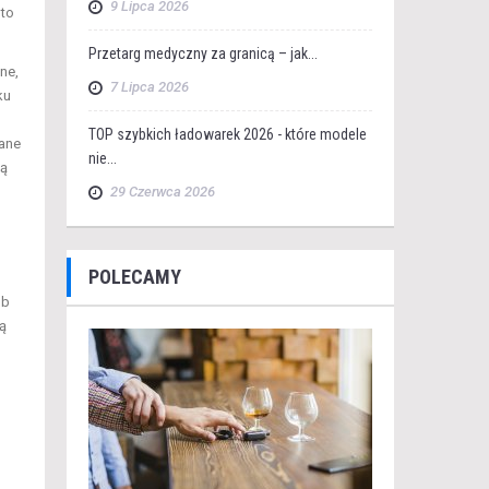
9 Lipca 2026
 to
Przetarg medyczny za granicą – jak...
ne,
7 Lipca 2026
ku
TOP szybkich ładowarek 2026 - które modele
zane
nie...
zą
29 Czerwca 2026
POLECAMY
ub
ą