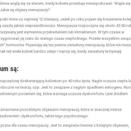
lenia wiążą się ze stanem, kiedy kobieta przestaje miesiączkować. Wiąże się
i. Jakie są objawy menopauzy?
zki minie co najmniej 12 miesięcy. Jeżeli po roku pojawi się krwawienie kolej
ią zaszły jakieś nieprawidłowości. Menopauza rozpoczyna się około 45-50 ro
nazywany jest wymiennie przekwitaniem lub klimakterium. W tym czasie w
przygotować jej ciało do stałego czasu niepłodnego. Przede wszystkim zwią
ych” hormonów. Pojawiają się tez pewne zwiastuny menopauzy, które nie mus
k też wiele kobiet bardzo cierpi i męczy się, kiedy zwiastuny te bywają
ium są:
najczęściej doskwierający kobietom po 40 roku życia. Nagłe uczucia ciepła l
doczne na twarzy, szyi. Jest to związane z nagłym spadkiem estrogenu. Noc
admiernym poceniem się, które wzmaga uczucie dyskomfortu i jest źródłem
zmacniane pozostałymi objawami menopauzy, które w znacznej mierze
ezadowoleń i dyskomfortu, także tego psychicznego.
styczna dla czasu menopauzy. Jest to związane również z kolejnym objawem,