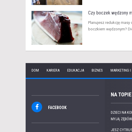
Czy boczek wędzony mo
Planujesz redukcję masy 
boczkiem wędzonym? Dieta
DOM
KARIERA
EDUKACJA
BIZNES
MARKETING I
NA TOPIE
FACEBOOK
DZIECI NA K
MYJĄ ZĘBÓW.
JESZ CYTRUS