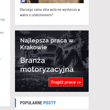
Dlaczego sama silna wola nie wystarcza w
walce z uzależnieniem?
rują
wem
o
POPULARNE
POSTY