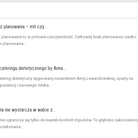
z planowania – mit czy...
z planowania to w połowie rzeczywistość. Całkowity brak planowania rzadko
ar planowania...
ateringu dietetycznego by Anna...
atering dietetyczny sygnowany nazwiskiem Anny Lewandowskiej, oparty na
 pszenicy i surowego mleka...
a nie wystarcza w walce z...
 nie ogranicza się tylko do kwestii kontroli impulsów. To głęboko zakorzenion
rzekonania...