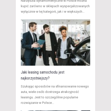
​Narzędzia dynamometryczne w Polsce można
kupić zarówno w sklepach wyspecjalizowanych
wyłącznie w tej kategorii, jak i w większych...
Jaki leasing samochodu jest
najkorzystniejszy?
Szukając sposobów na sfinansowanie nowego
auta, wiele osób dostrzega atrakcyjność
leasingu. Jest to szczególnie popularne
rozwiązanie w Polsce...