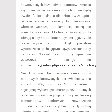
nowoczesnych biznesów i startupów. Zmienia
się oczekiwanie, że samochody firmowe będą
trwałe i funkcjonalne, a dla członków zarządu -
reprezentacyjne - powinny być luksusowe.
Obecnie większą popularnością cieszą się
warianty sportowe. Modele z wyższej półki
oferują nie tylko doskonałą dynamikę jazdy, ale
także wysoki komfort dzięki pakietom
wyposażenia spełniającym najwyższe standardy
na rynku. Sprawdź
samochody sportowe
2022/2023
w leasingu na
stronie
https://vehis.pl/przeznaczenie/sportowy
Nie dziwi więc fakt, że wiele samochodów
sportowych kupowanych jest właśnie w ten
sposób. BMW, Ford czy Audi to jedne z
najchętniej wybieranych marek przez rodzimych
przedsiębiorców decydujących się na leasing
samochodów osobowych. Nowoczesne
modele to nie tylko szybkie pojazdy dobrej
jakości, ale również komfortowe i funkcjonalne.