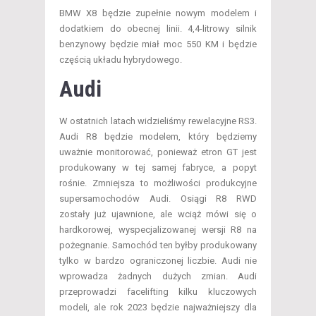
BMW X8 będzie zupełnie nowym modelem i
dodatkiem do obecnej linii. 4,4-litrowy silnik
benzynowy będzie miał moc 550 KM i będzie
częścią układu hybrydowego.
Audi
W ostatnich latach widzieliśmy rewelacyjne RS3.
Audi R8 będzie modelem, który będziemy
uważnie monitorować, ponieważ etron GT jest
produkowany w tej samej fabryce, a popyt
rośnie. Zmniejsza to możliwości produkcyjne
supersamochodów Audi. Osiągi R8 RWD
zostały już ujawnione, ale wciąż mówi się o
hardkorowej, wyspecjalizowanej wersji R8 na
pożegnanie. Samochód ten byłby produkowany
tylko w bardzo ograniczonej liczbie. Audi nie
wprowadza żadnych dużych zmian. Audi
przeprowadzi facelifting kilku kluczowych
modeli, ale rok 2023 będzie najważniejszy dla