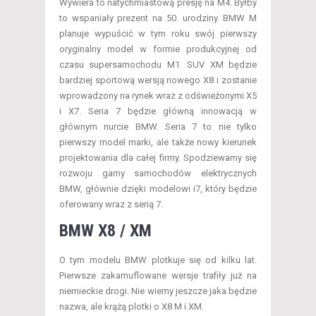
Wywiera to natychmiastową presję na M4. Byłby
to wspaniały prezent na 50. urodziny. BMW M
planuje wypuścić w tym roku swój pierwszy
oryginalny model w formie produkcyjnej od
czasu supersamochodu M1. SUV XM będzie
bardziej sportową wersją nowego X8 i zostanie
wprowadzony na rynek wraz z odświeżonymi X5
i X7. Seria 7 będzie główną innowacją w
głównym nurcie BMW. Seria 7 to nie tylko
pierwszy model marki, ale także nowy kierunek
projektowania dla całej firmy. Spodziewamy się
rozwoju gamy samochodów elektrycznych
BMW, głównie dzięki modelowi i7, który będzie
oferowany wraz z serią 7.
BMW X8 / XM
O tym modelu BMW plotkuje się od kilku lat.
Pierwsze zakamuflowane wersje trafiły już na
niemieckie drogi. Nie wiemy jeszcze jaka będzie
nazwa, ale krążą plotki o X8 M i XM.