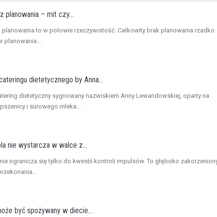
z planowania – mit czy...
z planowania to w połowie rzeczywistość. Całkowity brak planowania rzadko
ar planowania...
ateringu dietetycznego by Anna...
atering dietetyczny sygnowany nazwiskiem Anny Lewandowskiej, oparty na
 pszenicy i surowego mleka...
a nie wystarcza w walce z...
 nie ogranicza się tylko do kwestii kontroli impulsów. To głęboko zakorzenion
rzekonania...
że być spożywany w diecie...