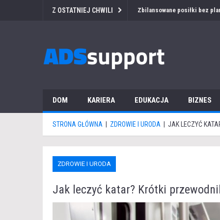
Z OSTATNIEJ CHWILI
Przetarg medyczny za granicą
DOM
KARIERA
EDUKACJA
BIZNES
STRONA GŁÓWNA
|
ZDROWIE I URODA
|
JAK LECZYĆ KATA
ZDROWIE I URODA
Jak leczyć katar? Krótki przewodni