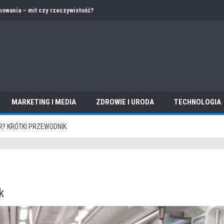
 – jak przygotować ofertę i dokumentację w obcym języku?
MARKETING I MEDIA
ZDROWIE I URODA
TECHNOLOGIA
R? KRÓTKI PRZEWODNIK
k