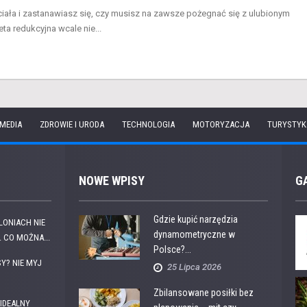
ciała i zastanawiasz się, czy musisz na zawsze pożegnać się z ulubionym
 redukcyjna wcale nie...
 MEDIA
ZDROWIE I URODA
TECHNOLOGIA
MOTORYZACJA
TURYSTYK
NOWE WPISY
G
Gdzie kupić narzędzia
OLONIACH NIE
dynamometryczne w
 CO MOŻNA...
Polsce?...
Y? NIE MYJ
25 Lipca 2026
Zbilansowane posiłki bez
IDEALNY