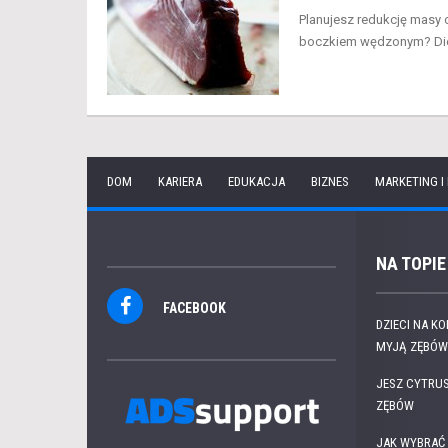
Planujesz redukcję masy 
boczkiem wędzonym? Dieta
DOM
KARIERA
EDUKACJA
BIZNES
MARKETING I
NA TOPIE
FACEBOOK
DZIECI NA K
MYJĄ ZĘBÓW.
JESZ CYTRUS
ZĘBÓW
JAK WYBRAĆ 