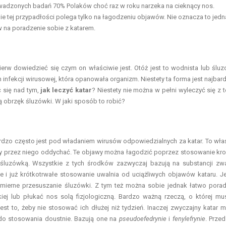
wadzonych badań 70% Polaków choć raz w roku narzeka na cieknący nos.
nie tej przypadłości polega tylko na łagodzeniu objawów. Nie oznacza to jedn
 na poradzenie sobie z katarem.
erw dowiedzieć się czym on właściwie jest. Otóż jest to wodnista lub ślu
em infekcji wirusowej, która opanowała organizm. Niestety ta forma jest najbard
 się nad tym,
jak leczyć katar
? Niestety nie można w pełni wyleczyć się z 
 obrzęk śluzówki. W jaki sposób to robić?
ardzo często jest pod władaniem wirusów odpowiedzialnych za katar. To wła
my przez niego oddychać. Te objawy można łagodzić poprzez stosowanie kro
 śluzówką. Wszystkie z tych środków zazwyczaj bazują na substancji zw
ne i już krótkotrwałe stosowanie uwalnia od uciążliwych objawów kataru. Je
mierne przesuszanie śluzówki. Z tym też można sobie jednak łatwo porad
j lub płukać nos solą fizjologiczną. Bardzo ważną rzeczą, o której mu
st to, żeby nie stosować ich dłużej niż tydzień. Inaczej zwyczajny katar 
i do stosowania doustnie. Bazują one na
pseudoefedrynie
i
fenylefrynie
. Przed