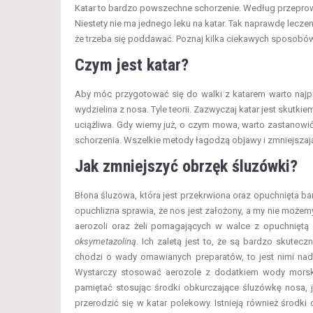
Katar to bardzo powszechne schorzenie. Według przepro
Niestety nie ma jednego leku na katar. Tak naprawdę lecze
że trzeba się poddawać. Poznaj kilka ciekawych sposobów
Czym jest katar?
Aby móc przygotować się do walki z katarem warto najpi
wydzielina z nosa. Tyle teorii. Zazwyczaj katar jest skutki
uciążliwa. Gdy wiemy już, o czym mowa, warto zastanowić
schorzenia. Wszelkie metody łagodzą objawy i zmniejszają
Jak zmniejszyć obrzęk śluzówki?
Błona śluzowa, która jest przekrwiona oraz opuchnięta b
opuchlizna sprawia, że nos jest założony, a my nie może
aerozoli oraz żeli pomagających w walce z opuchniętą
oksymetazoliną
. Ich zaletą jest to, że są bardzo skutecz
chodzi o wady omawianych preparatów, to jest nimi nad
Wystarczy stosować aerozole z dodatkiem wody morskie
pamiętać stosując środki obkurczające śluzówkę nosa, je
przerodzić się w katar polekowy. Istnieją również środk