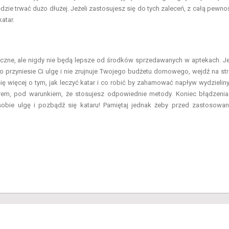
dzie trwać dużo dłużej. Jeżeli zastosujesz się do tych zaleceń, z całą pewno
atar.
eczne, ale nigdy nie będą lepsze od środków sprzedawanych w aptekach. Je
o przyniesie Ci ulgę i nie zrujnuje Twojego budżetu domowego, wejdź na st
ię więcej o tym, jak leczyć katar i co robić by zahamować napływ wydzielin
tarem, pod warunkiem, że stosujesz odpowiednie metody. Koniec błądzeni
obie ulgę i pozbądź się kataru! Pamiętaj jednak żeby przed zastosowa