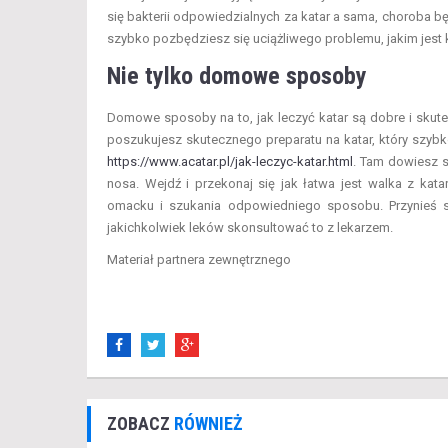
się bakterii odpowiedzialnych za katar a sama, choroba bę
szybko pozbędziesz się uciążliwego problemu, jakim jest k
Nie tylko domowe sposoby
Domowe sposoby na to, jak leczyć katar są dobre i skut
poszukujesz skutecznego preparatu na katar, który szybk
https://www.acatar.pl/jak-leczyc-katar.html
. Tam dowiesz s
nosa. Wejdź i przekonaj się jak łatwa jest walka z ka
omacku i szukania odpowiedniego sposobu. Przynieś s
jakichkolwiek leków skonsultować to z lekarzem.
Materiał partnera zewnętrznego
ZOBACZ
RÓWNIEŻ