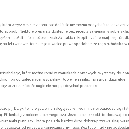
, która wręcz cieknie z nosa. Nie dość, że nie można oddychać, to jeszcze tr
 to sposób. Niektóre preparaty dostępne bez recepty zawierają w sobie skła
ropium
. Jeżeli nie możesz znaleźć takich kropli, zainteresuj się środ
się na leki w nowej formule, jest wielce prawdopodobne, że tego składnika w 
eż inhalacje, które można robić w warunkach domowych. Wystarczy do gor
ić nos od zalegającej wydzieliny. Robienie inhalacji przynosi dużą ulgę i 
 ciężko zrozumieć, że nagle nie mogą oddychać przez nos.
użo pij. Dzięki temu wydzielina zalegająca w Twoim nosie rozrzedza się i łat
ą. Pij herbatę z sokiem z czarnego bzu. Jeżeli jesz kanapki, to dodawaj do 
ównież natki pietruszki, która posiada bardzo dużo dobrze przyswajalnej wita
sa chusteczką jednorazową koniecznie umyj ręce. Bez tego nigdy nie pozbędz