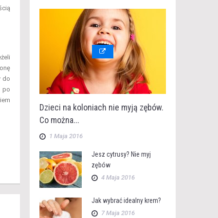
ścią
żeli
ronę
y do
a po
niem
Dzieci na koloniach nie myją zębów.
Co można...
1 Maja 2016
Jesz cytrusy? Nie myj
zębów
4 Maja 2016
Jak wybrać idealny krem?
7 Maja 2016