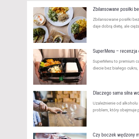
Zbilansowane posiłki be
​Zbilansowane posiłki be
daje dobrą dietę, ale cięż
SuperMenu – recenzja c
​SuperMenu to premium c
diecie bez białego cukru,
Dlaczego sama silna wol
​Uzależnienie od alkoholu
problem, który obejmuje p
Czy boczek wędzony mo