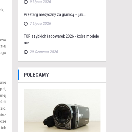
9 Lipca 2026
ak,
Przetarg medyczny za granicą – jak...
7 Lipca 2026
TOP szybkich ładowarek 2026 - które modele
zowa
nie...
ziej
29 Czerwca 2026
tego
POLECAMY
śnie
pel,
anej
żeli
zić.
sisz
może
 ich