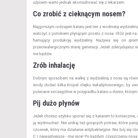
użyciem warto jednak skonsultować się z lekarzem.
Co zrobić z cieknącym nosem?
Najgorszym rodzajem kataru jest ten z wodnistą wydzieliną
walczyć z potokiem płynącym prosto z nosa. Otóż jest na
hamujący produkcję wydzieliny. Nazywa się on
iprat
przeciwalergicznymi starej generacji. Jeżeli zdecydujesz 
nie będzie.
Zrób inhalację
Dobrym sposobem na walkę z wydzieliną z nosa są równi
wody dodać kilka kropel olejku eukaliptusowego, by uwoln
polecane szczególnie w przypadku kataru u dzieci, którym
Pij dużo płynów
Jeżeli chcesz szybko uporać się z katarem to koniecznie, d
ją wydmuchać. Nie unikaj też gorących potraw, które paruj
czosnek, który ma działanie antybakteryjne. Nie bój się r
C. I najważniejsze - myj ręce! Po każdym czyszczeniu no