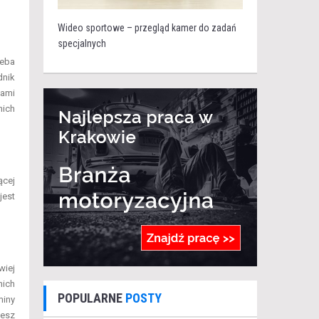
Wideo sportowe – przegląd kamer do zadań
specjalnych
zeba
dnik
kami
nich
ącej
jest
wiej
nich
POPULARNE
POSTY
miny
iesz