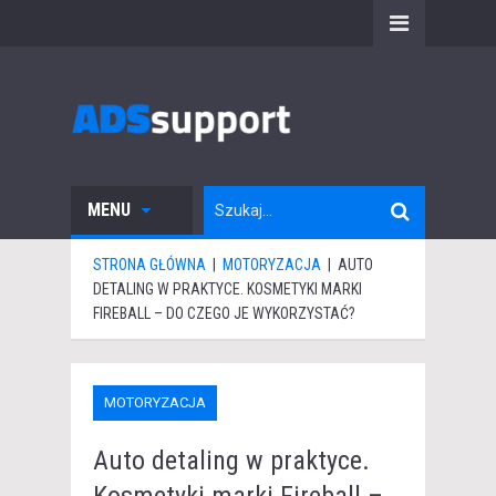
MENU
STRONA GŁÓWNA
|
MOTORYZACJA
|
AUTO
DETALING W PRAKTYCE. KOSMETYKI MARKI
FIREBALL – DO CZEGO JE WYKORZYSTAĆ?
MOTORYZACJA
Auto detaling w praktyce.
Kosmetyki marki Fireball –