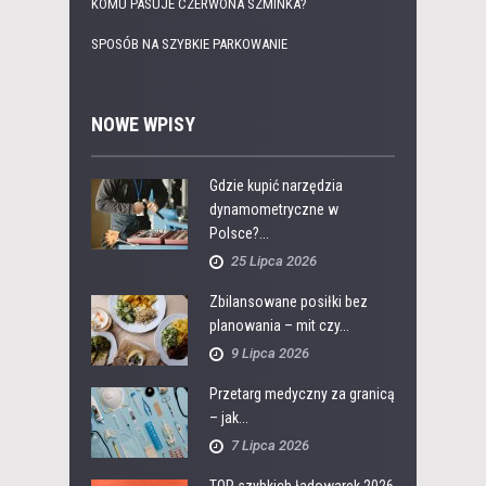
KOMU PASUJE CZERWONA SZMINKA?
SPOSÓB NA SZYBKIE PARKOWANIE
NOWE WPISY
Gdzie kupić narzędzia
dynamometryczne w
Polsce?...
25 Lipca 2026
Zbilansowane posiłki bez
planowania – mit czy...
9 Lipca 2026
Przetarg medyczny za granicą
– jak...
7 Lipca 2026