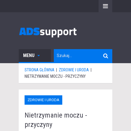
MENU
STRONA GŁÓWNA
|
ZDROWIE I URODA
|
NIETRZYMANIE MOCZU - PRZYCZYNY
ZDROWIE I URODA
Nietrzymanie moczu -
przyczyny