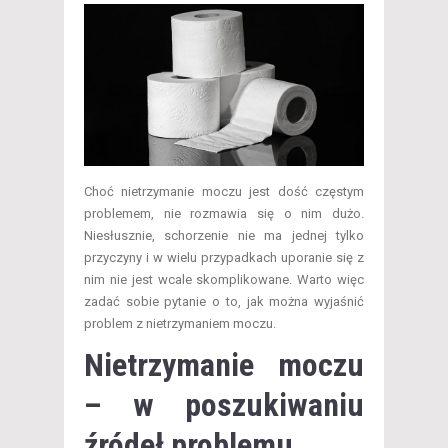
Choć nietrzymanie moczu jest dość częstym
problemem, nie rozmawia się o nim dużo.
Niesłusznie, schorzenie nie ma jednej tylko
przyczyny i w wielu przypadkach uporanie się z
nim nie jest wcale skomplikowane. Warto więc
zadać sobie pytanie o to, jak można wyjaśnić
problem z nietrzymaniem moczu.
Nietrzymanie moczu
– w poszukiwaniu
źródeł problemu