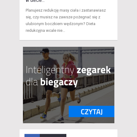
w diecie...
Planujesz redukcję masy ciała i zastanawiasz
się, czy musisz na zawsze pożegnać się z
ulubionym boczkiem wędzonym? Dieta
redukcyjna wcale nie...