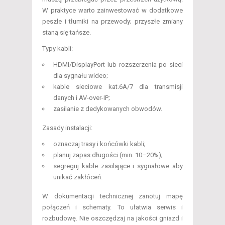
W praktyce warto zainwestować w dodatkowe
peszle i tłumiki na przewody; przyszłe zmiany
staną się tańsze.
Typy kabli:
HDMI/DisplayPort lub rozszerzenia po sieci
dla sygnału wideo;
kable sieciowe kat.6A/7 dla transmisji
danych i AV-over-IP;
zasilanie z dedykowanych obwodów.
Zasady instalacji:
oznaczaj trasy i końcówki kabli;
planuj zapas długości (min. 10–20%);
segreguj kable zasilające i sygnałowe aby
unikać zakłóceń.
W dokumentacji technicznej zanotuj mapę
połączeń i schematy. To ułatwia serwis i
rozbudowę. Nie oszczędzaj na jakości gniazd i