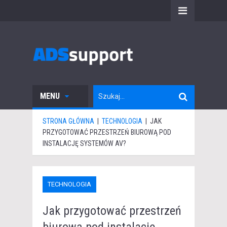
MENU
STRONA GŁÓWNA
|
TECHNOLOGIA
|
JAK
PRZYGOTOWAĆ PRZESTRZEŃ BIUROWĄ POD
INSTALACJĘ SYSTEMÓW AV?
TECHNOLOGIA
Jak przygotować przestrzeń
biurową pod instalację