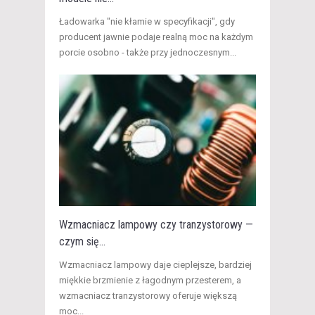
​Ładowarka "nie kłamie w specyfikacji", gdy
producent jawnie podaje realną moc na każdym
porcie osobno - także przy jednoczesnym...
Wzmacniacz lampowy czy tranzystorowy —
czym się...
​Wzmacniacz lampowy daje cieplejsze, bardziej
miękkie brzmienie z łagodnym przesterem, a
wzmacniacz tranzystorowy oferuje większą
moc...