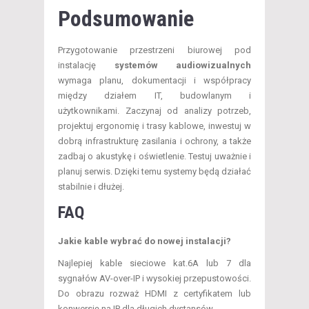
Podsumowanie
Przygotowanie przestrzeni biurowej pod
instalację
systemów audiowizualnych
wymaga planu, dokumentacji i współpracy
między działem IT, budowlanym i
użytkownikami. Zaczynaj od analizy potrzeb,
projektuj ergonomię i trasy kablowe, inwestuj w
dobrą infrastrukturę zasilania i ochrony, a także
zadbaj o akustykę i oświetlenie. Testuj uważnie i
planuj serwis. Dzięki temu systemy będą działać
stabilnie i dłużej.
FAQ
Jakie kable wybrać do nowej instalacji?
Najlepiej kable sieciowe kat.6A lub 7 dla
sygnałów AV-over-IP i wysokiej przepustowości.
Do obrazu rozważ HDMI z certyfikatem lub
konwersję na IP dla długich dystansów.