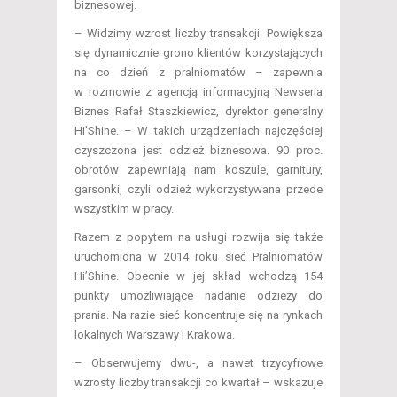
biznesowej.
– Widzimy wzrost liczby transakcji. Powiększa
się dynamicznie grono klientów korzystających
na co dzień z pralniomatów – zapewnia
w rozmowie z agencją informacyjną Newseria
Biznes Rafał Staszkiewicz, dyrektor generalny
Hi'Shine. – W takich urządzeniach najczęściej
czyszczona jest odzież biznesowa. 90 proc.
obrotów zapewniają nam koszule, garnitury,
garsonki, czyli odzież wykorzystywana przede
wszystkim w pracy.
Razem z popytem na usługi rozwija się także
uruchomiona w 2014 roku sieć Pralniomatów
Hi’Shine. Obecnie w jej skład wchodzą 154
punkty umożliwiające nadanie odzieży do
prania. Na razie sieć koncentruje się na rynkach
lokalnych Warszawy i Krakowa.
– Obserwujemy dwu-, a nawet trzycyfrowe
wzrosty liczby transakcji co kwartał – wskazuje