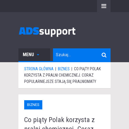
MENU
STRONA GŁÓWNA
|
BIZNES
|
CO PIĄTY POLAK
KORZYSTA Z PRALNI CHEMICZNEJ. CORAZ
POPULARNIEJSZE STAJĄ SIĘ PRALNIOMATY
BIZNES
Co piąty Polak korzysta z
pralni chemicznej. Coraz