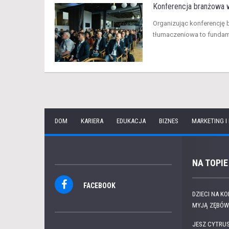
Konferencja branżowa w
​Organizując konferencj
tłumaczeniowa to fundame
DOM
KARIERA
EDUKACJA
BIZNES
MARKETING I
NA TOPIE
FACEBOOK
DZIECI NA K
MYJĄ ZĘBÓW.
JESZ CYTRUS