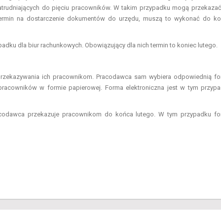
atrudniających do pięciu pracowników. W takim przypadku mogą przekaza
 termin na dostarczenie dokumentów do urzędu, muszą to wykonać do k
adku dla biur rachunkowych. Obowiązujący dla nich termin to koniec lutego.
u przekazywania ich pracownikom. Pracodawca sam wybiera odpowiednią f
pracowników w formie papierowej. Forma elektroniczna jest w tym przyp
pracodawca przekazuje pracownikom do końca lutego. W tym przypadku f