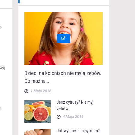
ju
zej
Dzieci na koloniach nie myją zębów.
Co można...
1 Maja 2016
Jesz cytrusy? Nie myj
u.
zębów
4 Maja 2016
Jak wybrać idealny krem?