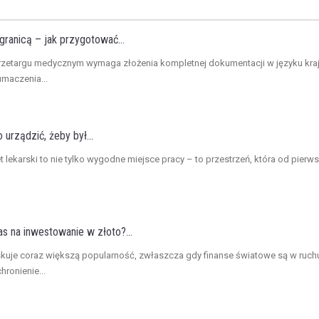
ranicą – jak przygotować...
przetargu medycznym wymaga złożenia kompletnej dokumentacji w języku kra
maczenia...
 urządzić, żeby był...
 lekarski to nie tylko wygodne miejsce pracy – to przestrzeń, która od pierws
as na inwestowanie w złoto?...
skuje coraz większą popularność, zwłaszcza gdy finanse światowe są w ruch
hronienie...