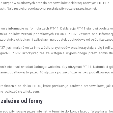
o urzędów skarbowych oraz do pracowników deklaracji rocznych PIT-11 .o
h. Najczęściej pracodawcy przesyłają pity roczne przez internet.
ją informacje na formularzach PIT-11. Deklaracja PIT-11 stanowi podsta
nika druków zeznań podatkowych PIT-36 i PIT-37. Zawiera ona informac
 płatnika składkach i zaliczkach na podatek dochodowy od osób fizycznyc
-37, jeśli mają również inne źródła przychodów oraz korzystają z ulg i odlic
ypadku PIT-37 skorzystać też ze wstępnie wypełnionego przez administr
ownik nie musi składać żadnego wniosku, aby otrzymać PIT-11. Natomiast g
czenie podatkowe, to przed 10 stycznia po zakończeniu roku podatkowego 
rozliczenie na druku PIT-40, które przekazuje zarówno pracownikowi, jak 
 rozliczać się z fiskusem.
 zależne od formy
ego pity roczne przez internet w terminie do końca lutego. Wysyłka w fo