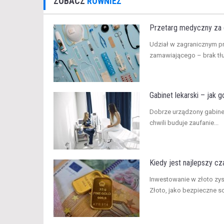
ZOBACZ
RÓWNIEŻ
Przetarg medyczny za g
​Udział w zagranicznym 
zamawiającego – brak tłu
Gabinet lekarski – jak go
​Dobrze urządzony gabinet
chwili buduje zaufanie...
Kiedy jest najlepszy cz
​Inwestowanie w złoto zy
Złoto, jako bezpieczne sc