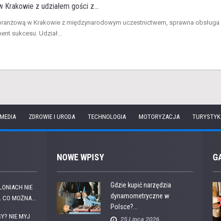
 Krakowie z udziałem gości z...
ę branżową w Krakowie z międzynarodowym uczestnictwem, sprawna obsługa
nt sukcesu. Udział...
 MEDIA
ZDROWIE I URODA
TECHNOLOGIA
MOTORYZACJA
TURYSTYK
NOWE WPISY
G
Gdzie kupić narzędzia
OLONIACH NIE
dynamometryczne w
 CO MOŻNA...
Polsce?...
Y? NIE MYJ
25 Lipca 2026