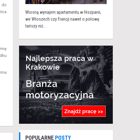
ć do
ońca
Wiosną wynajem apartamentu w Hiszpanii,
we Włoszech czy Francji nawet o połowę
tańszy niż...
ormę
adku
orma
POPULARNE
POSTY