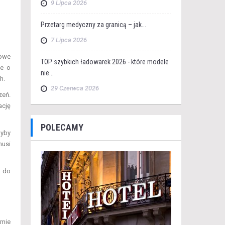
9 Lipca 2026
Przetarg medyczny za granicą – jak...
7 Lipca 2026
wowe
TOP szybkich ładowarek 2026 - które modele
je o
nie...
h.
29 Czerwca 2026
zeń.
ację
POLECAMY
dyby
musi
i do
rmie