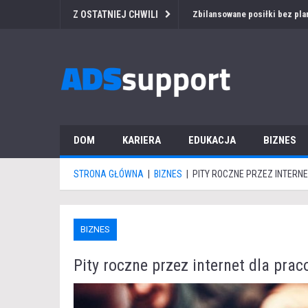
Z OSTATNIEJ CHWILI
Przetarg medyczny za granicą
DOM
KARIERA
EDUKACJA
BIZNES
STRONA GŁÓWNA
|
BIZNES
|
PITY ROCZNE PRZEZ INTERN
BIZNES
Pity roczne przez internet dla pra