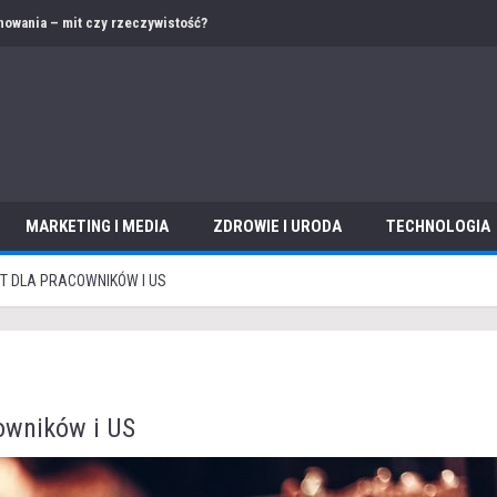
 – jak przygotować ofertę i dokumentację w obcym języku?
MARKETING I MEDIA
ZDROWIE I URODA
TECHNOLOGIA
ET DLA PRACOWNIKÓW I US
cowników i US