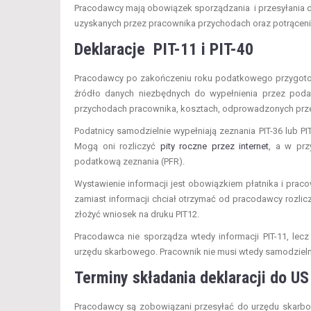
Pracodawcy mają obowiązek sporządzania i przesyłania d
uzyskanych przez pracownika przychodach oraz potrąceniac
Deklaracje PIT-11 i PIT-40
Pracodawcy po zakończeniu roku podatkowego przygotowu
źródło danych niezbędnych do wypełnienia przez podat
przychodach pracownika, kosztach, odprowadzonych przez
Podatnicy samodzielnie wypełniają zeznania PIT-36 lub PIT
Mogą oni rozliczyć
pity roczne przez internet
, a w prz
podatkową zeznania (PFR).
Wystawienie informacji jest obowiązkiem płatnika i prac
zamiast informacji chciał otrzymać od pracodawcy rozli
złożyć wniosek na druku PIT12.
Pracodawca nie sporządza wtedy informacji PIT-11, lecz 
urzędu skarbowego. Pracownik nie musi wtedy samodzielnie
Terminy składania deklaracji do US
Pracodawcy są zobowiązani przesyłać do urzędu skarbow