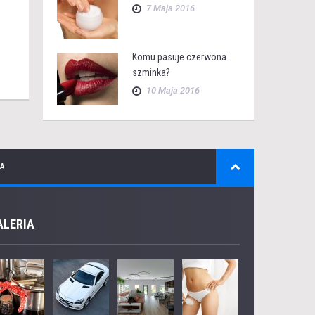
7 Maja 2016
Komu pasuje czerwona
szminka?
10 Maja 2016
A
ALERIA