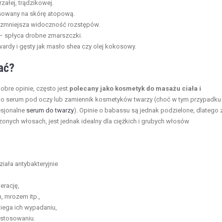
załej, trądzikowej.
osowany na skórę atopową.
 i zmniejsza widoczność rozstępów.
 – spłyca drobne zmarszczki.
wardy i gęsty jak masło shea czy olej kokosowy.
ać?
obre opinie, często jest
polecany jako kosmetyk do masażu ciała i
ako serum pod oczy lub zamiennik kosmetyków twarzy (choć w tym przypadku
fesjonalne
serum do twarzy
). Opinie o babassu są jednak podzielone, dlatego 
onych włosach, jest jednak idealny dla ciężkich i grubych włosów
ała antybakteryjnie
erację,
, mrozem itp.,
iega ich wypadaniu,
m stosowaniu.