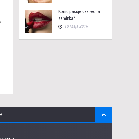
Komu pasuje czerwona
szminka?
y
10 Maja 2016
A