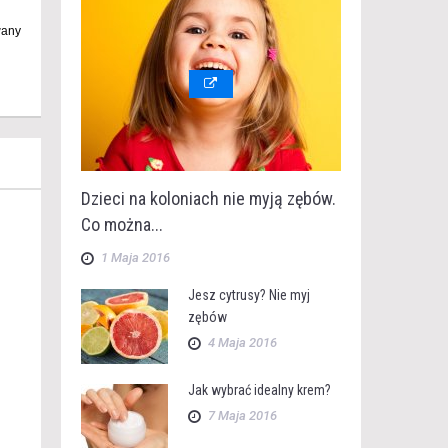
wany
Dzieci na koloniach nie myją zębów.
Co można...
1 Maja 2016
Jesz cytrusy? Nie myj
zębów
4 Maja 2016
Jak wybrać idealny krem?
7 Maja 2016