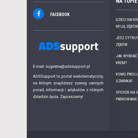
NA TOPIE
FACEBOOK
DZIECI NA K
MYJĄ ZĘBÓW.
JESZ CYTRUS
ZĘBÓW
JAK WYBRAĆ 
KREM?
E-mail: sugestia@adssupport.pl
KOMU PASUJ
ADSSupport to portal wielotematyczny,
SZMINKA?
na którym znajdziesz szereg cennych
porad, informacji i artykułów z różnych
SPOSÓB NA S
dziedzin życia. Zapraszamy!
PARKOWANIE