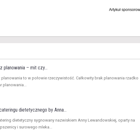
Artykuł sponsoro
z planowania – mit czy...
z planowania to w połowie rzeczywistość. Całkowity brak planowania rzadko
ar planowania...
ateringu dietetycznego by Anna...
atering dietetyczny sygnowany nazwiskiem Anny Lewandowskiej, oparty na
 pszenicy i surowego mleka...