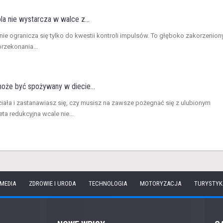
a nie wystarcza w walce z...
 nie ogranicza się tylko do kwestii kontroli impulsów. To głęboko zakorzenion
rzekonania...
że być spożywany w diecie...
ciała i zastanawiasz się, czy musisz na zawsze pożegnać się z ulubionym
 redukcyjna wcale nie...
 MEDIA
ZDROWIE I URODA
TECHNOLOGIA
MOTORYZACJA
TURYSTYK