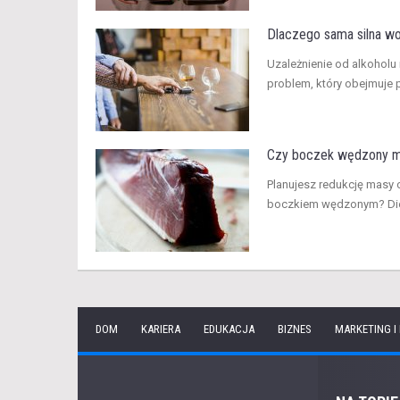
Dlaczego sama silna wol
​Uzależnienie od alkoholu
problem, który obejmuje p
Czy boczek wędzony mo
Planujesz redukcję masy 
boczkiem wędzonym? Dieta
DOM
KARIERA
EDUKACJA
BIZNES
MARKETING I