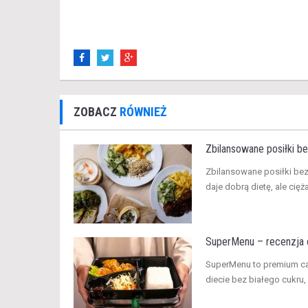
ZOBACZ
RÓWNIEŻ
Zbilansowane posiłki be
​Zbilansowane posiłki be
daje dobrą dietę, ale cięż
SuperMenu – recenzja c
​SuperMenu to premium c
diecie bez białego cukru,