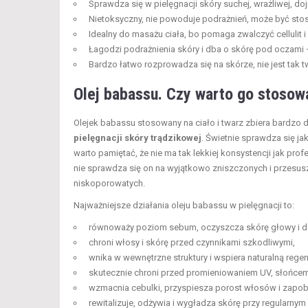
Sprawdza się w pielęgnacji skóry suchej, wrażliwej, dojr
Nietoksyczny, nie powoduje podrażnień, może być st
Idealny do masażu ciała, bo pomaga zwalczyć cellulit
Łagodzi podrażnienia skóry i dba o skórę pod oczami
Bardzo łatwo rozprowadza się na skórze, nie jest tak t
Olej babassu. Czy warto go stosow
Olejek babassu stosowany na ciało i twarz zbiera bardzo d
pielęgnacji skóry trądzikowej
. Świetnie sprawdza się j
warto pamiętać, że nie ma tak lekkiej konsystencji jak pro
nie sprawdza się on na wyjątkowo zniszczonych i przesusz
niskoporowatych.
Najważniejsze działania oleju babassu w pielęgnacji to:
równoważy poziom sebum, oczyszcza skórę głowy i dzi
chroni włosy i skórę przed czynnikami szkodliwymi,
wnika w wewnętrzne struktury i wspiera naturalną regen
skutecznie chroni przed promieniowaniem UV, słońcem
wzmacnia cebulki, przyspiesza porost włosów i zapob
rewitalizuje, odżywia i wygładza skórę przy regularny