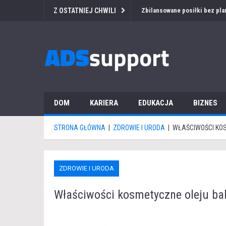
Z OSTATNIEJ CHWILI
Przetarg medyczny za granicą
DOM
KARIERA
EDUKACJA
BIZNES
STRONA GŁÓWNA
|
ZDROWIE I URODA
|
WŁAŚCIWOŚCI KOS
ZDROWIE I URODA
Właściwości kosmetyczne oleju ba