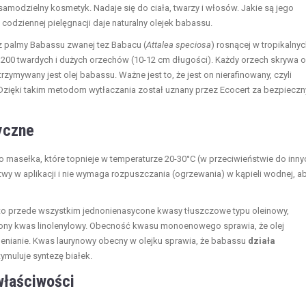
odzielny kosmetyk. Nadaje się do ciała, twarzy i włosów. Jakie są jego
codziennej pielęgnacji daje naturalny olejek babassu.
 z palmy Babassu zwanej tez Babacu (
Attalea speciosa
) rosnącej w tropikalny
o 200 twardych i dużych orzechów (10-12 cm długości). Każdy orzech skrywa 
zymywany jest olej babassu. Ważne jest to, że jest on nierafinowany, czyli
Dzięki takim metodom wytłaczania został uznany przez Ecocert za bezpieczn
yczne
 masełka, które topnieje w temperaturze 20-30°C (w przeciwieństwie do inny
atwy w aplikacji i nie wymaga rozpuszczania (ogrzewania) w kąpieli wodnej, a
to przede wszystkim jednonienasycone kwasy tłuszczowe typu oleinowy,
cony kwas linolenylowy. Obecność kwasu monoenowego sprawia, że olej
lenianie. Kwas laurynowy obecny w olejku sprawia, że babassu
działa
ymuluje syntezę białek.
 właściwości