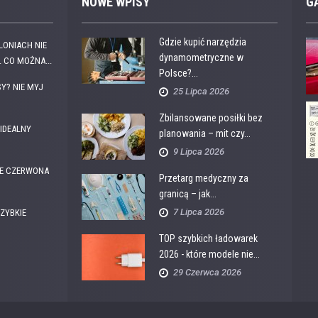
NOWE WPISY
G
Gdzie kupić narzędzia
OLONIACH NIE
dynamometryczne w
 CO MOŻNA...
Polsce?...
Y? NIE MYJ
25 Lipca 2026
Zbilansowane posiłki bez
IDEALNY
planowania – mit czy...
9 Lipca 2026
E CZERWONA
Przetarg medyczny za
granicą – jak...
7 Lipca 2026
ZYBKIE
TOP szybkich ładowarek
2026 - które modele nie...
29 Czerwca 2026