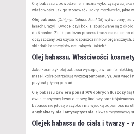
Olej babassu z powodzeniem można wykorzystywać jako sam
właściwości i jak go stosować? Odkryj możliwości, jakie w 
Olej babassu
(
Orbignya Cohune Seed Oil
) wytwarzany jest
lasach Brazylii. Owoce, czyli kokila, zbudowane są z okoł
do 6 nasion. Z nich podczas procesu tłoczenia na zimno otr
oczyszczany bez użycia rozpuszczalników organicznych. 
składnik kosmetyków naturalnych. Jakich?
Olej babassu. Właściwości kosmet
Jako kosmetyk olej babassu występuje w formie miękkiego
maseł, które potrzebują wyższej temperatury). Jest więc ł
przybrał płynną postać.
Olej babassu
zawiera ponad 70% dobrych tłuszczy
(są 
dwunienasycony kwas dienowy, linolowy oraz trójnienasy
babassu nie jełczeje szybko i ma wysoką odporność na ut
antybakteryjnie i antyseptycznie
, a kwas mirystynowy st
Olejek babassu do ciała i twarzy -