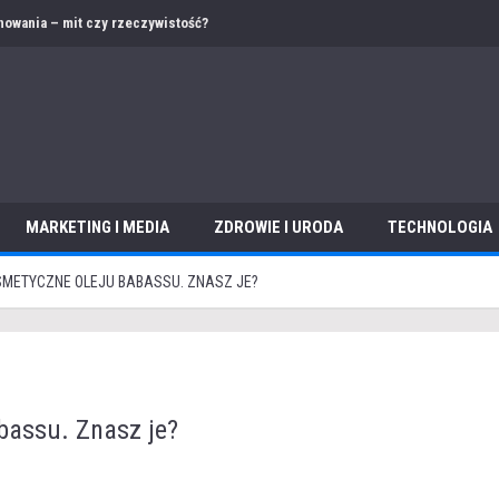
 – jak przygotować ofertę i dokumentację w obcym języku?
MARKETING I MEDIA
ZDROWIE I URODA
TECHNOLOGIA
METYCZNE OLEJU BABASSU. ZNASZ JE?
bassu. Znasz je?