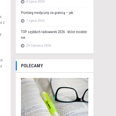
9 Lipca 2026
Przetarg medyczny za granicą – jak...
ch
7 Lipca 2026
od 2
TOP szybkich ładowarek 2026 - które modele
y
nie...
29 Czerwca 2026
ch
POLECAMY
by