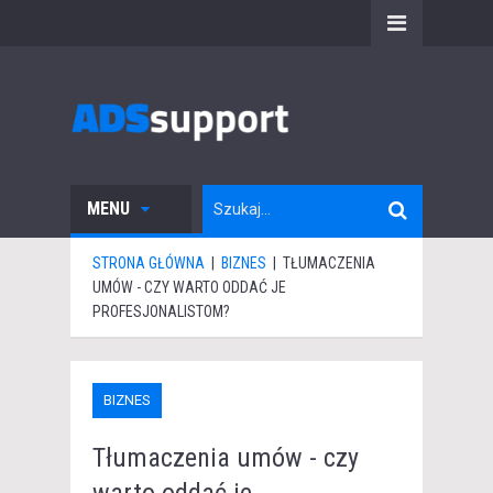
MENU
STRONA GŁÓWNA
|
BIZNES
|
TŁUMACZENIA
UMÓW - CZY WARTO ODDAĆ JE
PROFESJONALISTOM?
BIZNES
Tłumaczenia umów - czy
warto oddać je