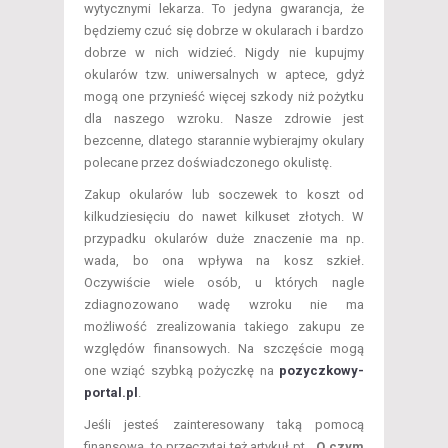
wytycznymi lekarza. To jedyna gwarancja, że
będziemy czuć się dobrze w okularach i bardzo
dobrze w nich widzieć. Nigdy nie kupujmy
okularów tzw. uniwersalnych w aptece, gdyż
mogą one przynieść więcej szkody niż pożytku
dla naszego wzroku. Nasze zdrowie jest
bezcenne, dlatego starannie wybierajmy okulary
polecane przez doświadczonego okulistę.
Zakup okularów lub soczewek to koszt od
kilkudziesięciu do nawet kilkuset złotych. W
przypadku okularów duże znaczenie ma np.
wada, bo ona wpływa na kosz szkieł.
Oczywiście wiele osób, u których nagle
zdiagnozowano wadę wzroku nie ma
możliwość zrealizowania takiego zakupu ze
względów finansowych. Na szczęście mogą
one wziąć szybką pożyczkę na
pozyczkowy-
portal.pl
.
Jeśli jesteś zainteresowany taką pomocą
finansową, to przeczytaj też artykuł pt. „
O czym