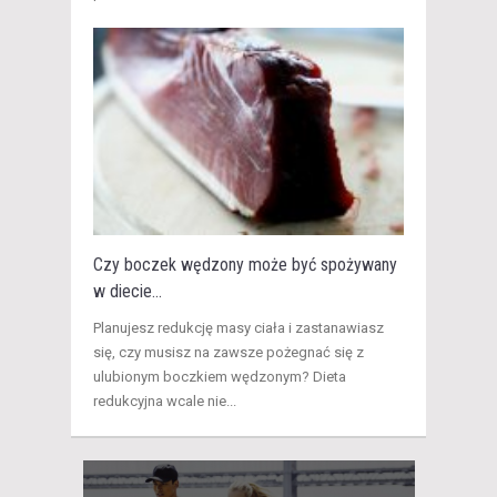
Czy boczek wędzony może być spożywany
w diecie...
Planujesz redukcję masy ciała i zastanawiasz
się, czy musisz na zawsze pożegnać się z
ulubionym boczkiem wędzonym? Dieta
redukcyjna wcale nie...