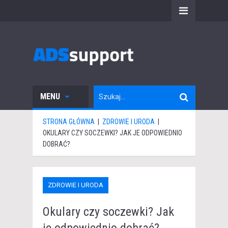
MENU
STRONA GŁÓWNA
|
ZDROWIE I URODA
|
OKULARY CZY SOCZEWKI? JAK JE ODPOWIEDNIO
DOBRAĆ?
ZDROWIE I URODA
Okulary czy soczewki? Jak
je odpowiednio dobrać?