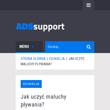
MENU
STRONA GŁÓWNA
|
EDUKACJA
|
JAK UCZYĆ
MALUCHY PŁYWANIA?
EDUKACJA
Jak uczyć maluchy
pływania?