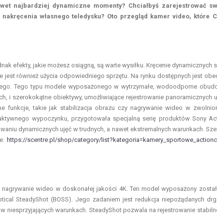
awet najbardziej dynamiczne momenty? Chciałbyś zarejestrować sw
nakręcenia własnego teledysku? Oto przegląd kamer video, które C
nak efekty, jakie możesz osiągną, są warte wysiłku. Kręcenie dynamicznych 
 jest również użycia odpowiedniego sprzętu. Na rynku dostępnych jest obe
owego. Tego typu modele wyposażonego w wytrzymałe, wodoodporne obud
 i szerokokątne obiektywy, umożliwiające rejestrowanie panoramicznych u
 funkcje, takie jak stabilizacja obrazu czy nagrywanie wideo w zwolni
 aktywnego wypoczynku, przygotowała specjalną serię produktów Sony Ac
trowaniu dynamicznych ujęć w trudnych, a nawet ekstremalnych warunkach. Sze
re:
https://scentre.pl/shop/category/list?kategoria=kamery_sportowe_action
nagrywanie wideo w doskonałej jakości 4K. Ten model wyposażony zosta
tical SteadyShot (BOSS). Jego zadaniem jest redukcja niepożądanych drg
 niesprzyjających warunkach. SteadyShot pozwala na rejestrowanie stabil