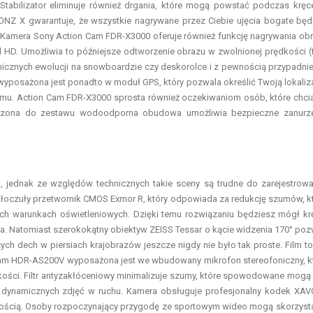
Stabilizator eliminuje również drgania, które mogą powstać podczas kręc
NZ X gwarantuje, że wszystkie nagrywane przez Ciebie ujęcia bogate bę
. Kamera Sony Action Cam FDR-X3000 oferuje również funkcję nagrywania ob
ll HD. Umożliwia to późniejsze odtworzenie obrazu w zwolnionej prędkości (
micznych ewolucji na snowboardzie czy deskorolce i z pewnością przypadni
yposażona jest ponadto w moduł GPS, który pozwala określić Twoją lokaliz
ilmu. Action Cam FDR-X3000 sprosta również oczekiwaniom osób, które chci
ączona do zestawu wodoodporna obudowa umożliwia bezpieczne zanurz
, jednak ze względów technicznych takie sceny są trudne do zarejestrowa
oczuły przetwornik CMOS Exmor R, który odpowiada za redukcję szumów, k
ych warunkach oświetleniowych. Dzięki temu rozwiązaniu będziesz mógł kr
a. Natomiast szerokokątny obiektyw ZEISS Tessar o kącie widzenia 170° poz
ych dech w piersiach krajobrazów jeszcze nigdy nie było tak proste. Film to
 Cam HDR-AS200V wyposażona jest we wbudowany mikrofon stereofoniczny, k
akości. Filtr antyzakłóceniowy minimalizuje szumy, które spowodowane mogą
s dynamicznych zdjęć w ruchu. Kamera obsługuje profesjonalny kodek XAV
wością. Osoby rozpoczynający przygodę ze sportowym wideo mogą skorzyst