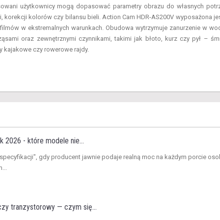
nsowani użytkownicy mogą dopasować parametry obrazu do własnych potr
, korekcji kolorów czy bilansu bieli. Action Cam HDR-AS200V wyposażona je
 filmów w ekstremalnych warunkach. Obudowa wytrzymuje zanurzenie w wo
ąsami oraz zewnętrznymi czynnikami, takimi jak błoto, kurz czy pył – śm
y kajakowe czy rowerowe rajdy.
 2026 - które modele nie...
 specyfikacji", gdy producent jawnie podaje realną moc na każdym porcie os
...
y tranzystorowy — czym się...