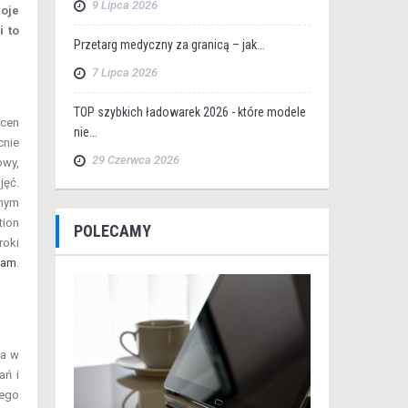
9 Lipca 2026
oje
i to
Przetarg medyczny za granicą – jak...
7 Lipca 2026
TOP szybkich ładowarek 2026 - które modele
scen
nie...
cnie
29 Czerwca 2026
owy,
jęć.
onym
tion
POLECAMY
roki
cam
.
ła w
ań i
nego