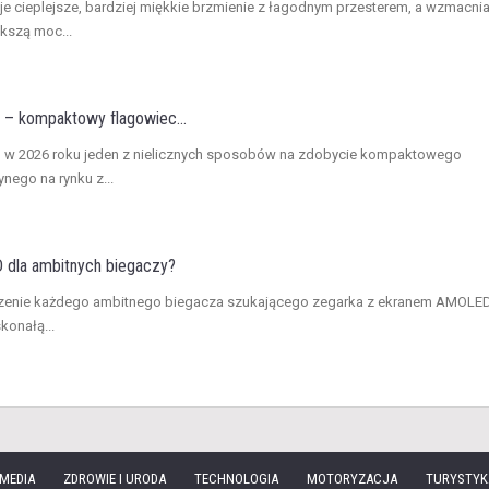
 cieplejsze, bardziej miękkie brzmienie z łagodnym przesterem, a wzmacni
ększą moc...
 – kompaktowy flagowiec...
 to w 2026 roku jeden z nielicznych sposobów na zdobycie kompaktowego
nego na rynku z...
 dla ambitnych biegaczy?
rzenie każdego ambitnego biegacza szukającego zegarka z ekranem AMOLED
konałą...
 MEDIA
ZDROWIE I URODA
TECHNOLOGIA
MOTORYZACJA
TURYSTYK