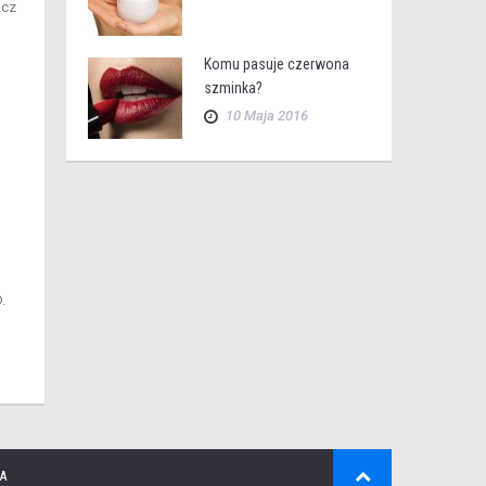
acz
Komu pasuje czerwona
szminka?
10 Maja 2016
.
A