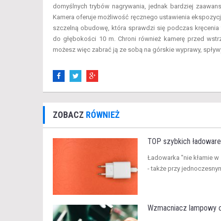
domyślnych trybów nagrywania, jednak bardziej zaawa
Kamera oferuje możliwość ręcznego ustawienia ekspozycji
szczelną obudowę, która sprawdzi się podczas kręcenia
do głębokości 10 m. Chroni również kamerę przed wstrz
możesz więc zabrać ją ze sobą na górskie wyprawy, spływ
ZOBACZ
RÓWNIEŻ
TOP szybkich ładowarek
​Ładowarka "nie kłamie w
- także przy jednoczesnym
Wzmacniacz lampowy cz