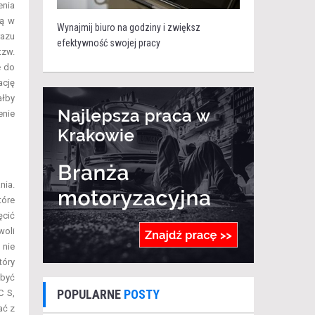
enia
dą w
Wynajmij biuro na godziny i zwiększ
razu
efektywność swojej pracy
tzw.
e do
ację
ałby
enie
nia.
tóre
ęcić
woli
 nie
tóry
 być
POPULARNE
POSTY
C S,
ać z