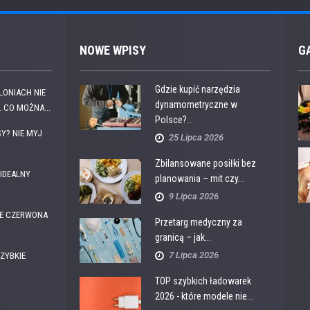
NOWE WPISY
G
Gdzie kupić narzędzia
OLONIACH NIE
dynamometryczne w
 CO MOŻNA...
Polsce?...
Y? NIE MYJ
25 Lipca 2026
Zbilansowane posiłki bez
IDEALNY
planowania – mit czy...
9 Lipca 2026
E CZERWONA
Przetarg medyczny za
granicą – jak...
7 Lipca 2026
ZYBKIE
TOP szybkich ładowarek
2026 - które modele nie...