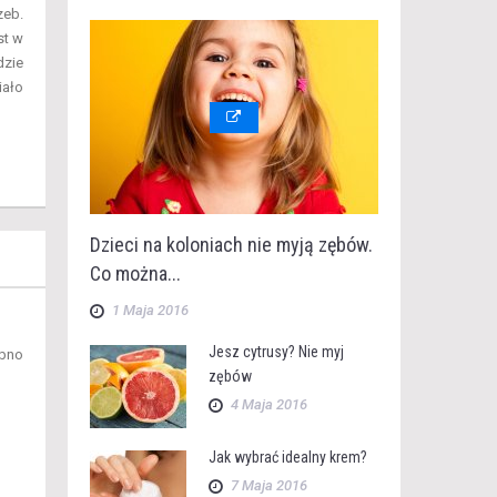
zeb.
st w
dzie
iało
Dzieci na koloniach nie myją zębów.
Co można...
1 Maja 2016
Jesz cytrusy? Nie myj
obno
zębów
4 Maja 2016
Jak wybrać idealny krem?
7 Maja 2016