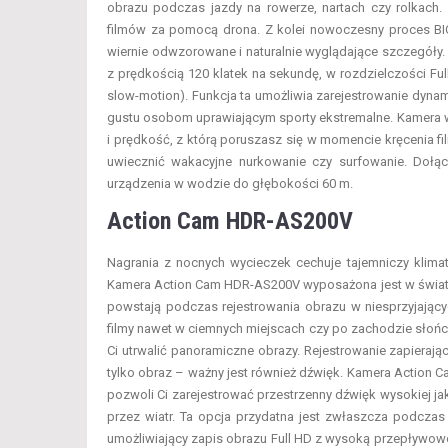
obrazu podczas jazdy na rowerze, nartach czy rolkach. 
filmów za pomocą drona. Z kolei nowoczesny proces BIO
wiernie odwzorowane i naturalnie wyglądające szczegóły
z prędkością 120 klatek na sekundę, w rozdzielczości Fu
slow-motion). Funkcja ta umożliwia zarejestrowanie dyna
gustu osobom uprawiającym sporty ekstremalne. Kamera w
i prędkość, z którą poruszasz się w momencie kręcenia f
uwiecznić wakacyjne nurkowanie czy surfowanie. Doł
urządzenia w wodzie do głębokości 60 m.
Action Cam HDR-AS200V
Nagrania z nocnych wycieczek cechuje tajemniczy klimat
Kamera Action Cam HDR-AS200V wyposażona jest w światł
powstają podczas rejestrowania obrazu w niesprzyjając
filmy nawet w ciemnych miejscach czy po zachodzie słońc
Ci utrwalić panoramiczne obrazy. Rejestrowanie zapierając
tylko obraz – ważny jest również dźwięk. Kamera Action
pozwoli Ci zarejestrować przestrzenny dźwięk wysokiej j
przez wiatr. Ta opcja przydatna jest zwłaszcza podcza
umożliwiający zapis obrazu Full HD z wysoką przepływo