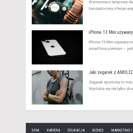
​Wzmacniacz lampowy daje
tranzystorowy oferuje wi
iPhone 13 Mini używany
​iPhone 13 Mini używany
smartfona premium – jedy
Jaki zegarek z AMOLED
​Zegarek sportowy to ma
Wyróżnia się nie tylko dos
DOM
KARIERA
EDUKACJA
BIZNES
MARKETING I