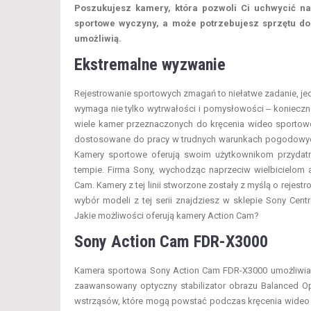
Poszukujesz kamery, która pozwoli Ci uchwycić n
sportowe wyczyny, a może potrzebujesz sprzętu do 
umożliwią.
Ekstremalne wyzwanie
Rejestrowanie sportowych zmagań to niełatwe zadanie, jed
wymaga nie tylko wytrwałości i pomysłowości ‒ konieczne
wiele kamer przeznaczonych do kręcenia wideo sport
dostosowane do pracy w trudnych warunkach pogodowych,
Kamery sportowe oferują swoim użytkownikom przydatne
tempie. Firma Sony, wychodząc naprzeciw wielbicielom
Cam. Kamery z tej linii stworzone zostały z myślą o rejes
wybór modeli z tej serii znajdziesz w sklepie Sony Cent
Jakie możliwości oferują kamery Action Cam?
Sony Action Cam FDR-X3000
Kamera sportowa Sony Action Cam FDR-X3000 umożliwia 
zaawansowany optyczny stabilizator obrazu Balanced Op
wstrząsów, które mogą powstać podczas kręcenia wideo w