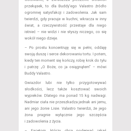
przekąsek, to dla Buddy'ego Valastro źródło
ogromnej satysfakcji i zadowolenia. Jak sam
twierdzi, gdy pracuje w kuchni, wkracza w inny
świat, a rzeczywistość przestaje dla niego
istnieć – nie widzi i nie słyszy niczego, co się
wokół niego dzieje.
– Po prostu koncentruję się w pełni, oddaję
swoją duszę i serce dekorowaniu tortu. I potem,
kiedy ten moment się kończy, robię krok do tyłu
i patrzę: „O Boże, co ja osiągnąłem” – mówi
Buddy Valastro.
Gwiazdor lubi nie tylko przygotowywać
słodkości, lecz także kosztować swoich
wypieków. Dlatego ma ponad 15 kg nadwagi.
Nadmiar ciała nie przeszkadza jednak ani jemu,
ani jego żonie Lisie. Valastro twierdzi, że jego
żona pragnie wyłącznie jego szczęścia
i zadowolenia z życia.
– Facetom, którzy chcą poderwać jakąś