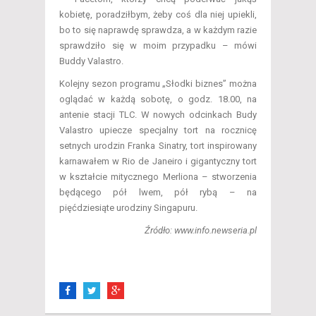
kobietę, poradziłbym, żeby coś dla niej upiekli,
bo to się naprawdę sprawdza, a w każdym razie
sprawdziło się w moim przypadku – mówi
Buddy Valastro.
Kolejny sezon programu „Słodki biznes” można
oglądać w każdą sobotę, o godz. 18.00, na
antenie stacji TLC. W nowych odcinkach Budy
Valastro upiecze specjalny tort na rocznicę
setnych urodzin Franka Sinatry, tort inspirowany
karnawałem w Rio de Janeiro i gigantyczny tort
w kształcie mitycznego Merliona – stworzenia
będącego pół lwem, pół rybą – na
pięćdziesiąte urodziny Singapuru.
Źródło: www.info.newseria.pl