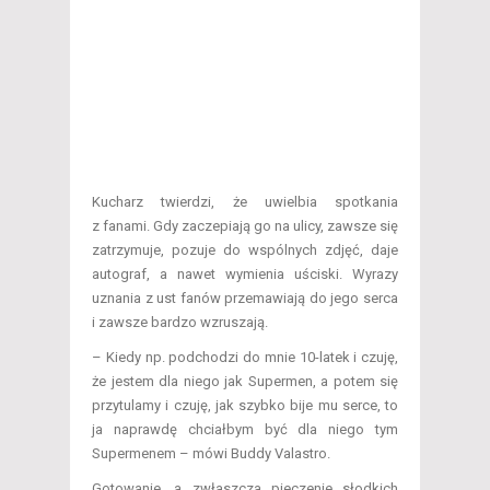
Kucharz twierdzi, że uwielbia spotkania
z fanami. Gdy zaczepiają go na ulicy, zawsze się
zatrzymuje, pozuje do wspólnych zdjęć, daje
autograf, a nawet wymienia uściski. Wyrazy
uznania z ust fanów przemawiają do jego serca
i zawsze bardzo wzruszają.
– Kiedy np. podchodzi do mnie 10-latek i czuję,
że jestem dla niego jak Supermen, a potem się
przytulamy i czuję, jak szybko bije mu serce, to
ja naprawdę chciałbym być dla niego tym
Supermenem – mówi Buddy Valastro.
Gotowanie, a zwłaszcza pieczenie słodkich