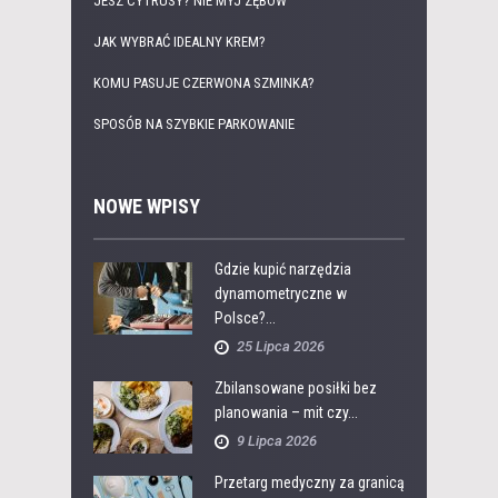
JESZ CYTRUSY? NIE MYJ ZĘBÓW
JAK WYBRAĆ IDEALNY KREM?
KOMU PASUJE CZERWONA SZMINKA?
SPOSÓB NA SZYBKIE PARKOWANIE
NOWE WPISY
Gdzie kupić narzędzia
dynamometryczne w
Polsce?...
25 Lipca 2026
Zbilansowane posiłki bez
planowania – mit czy...
9 Lipca 2026
Przetarg medyczny za granicą