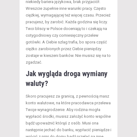
niekiedy bariera językowa, brak przyjaciół.
Wreszcie zupełnie inne warunki pracy. Często
ciężkiej, wymagającej też więcej czasu. Przecież
pracujesz, by zarobić. Każda godzina się liczy.
Twoi bliscy w Polsce doceniają to i czekają na
cotygodniowy czy comiesięczny przelew
gotówki. A Ciebie szlag trafia, bo spora część
ciężko zarobionych przez Ciebie pieniędzy
zostaje w kieszeni banków. Nie musisz się na to
zgadzać.
Jak wygląda droga wymiany
waluty?
Skoro pracujesz za granicą, z pewnością masz
konto walutowe, na które pracodawca przelewa
Twoje wynagrodzenie. Aby rodzina mogła
wypłacić środki, musisz założyć konto wspólne
bądź upoważnić którąś z osób. Musi ona
następnie jechać do banku, wypłacić pieniądze i
wrócić z nimi do domu bądź przelać na inne