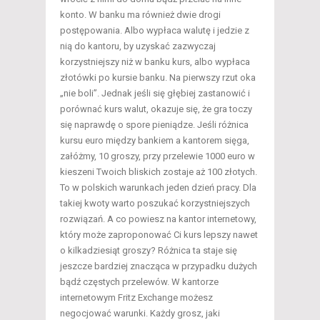
konto. W banku ma również dwie drogi
postępowania. Albo wypłaca walutę i jedzie z
nią do kantoru, by uzyskać zazwyczaj
korzystniejszy niż w banku kurs, albo wypłaca
złotówki po kursie banku. Na pierwszy rzut oka
„nie boli”. Jednak jeśli się głębiej zastanowić i
porównać kurs walut, okazuje się, że gra toczy
się naprawdę o spore pieniądze. Jeśli różnica
kursu euro między bankiem a kantorem sięga,
załóżmy, 10 groszy, przy przelewie 1000 euro w
kieszeni Twoich bliskich zostaje aż 100 złotych.
To w polskich warunkach jeden dzień pracy. Dla
takiej kwoty warto poszukać korzystniejszych
rozwiązań. A co powiesz na kantor internetowy,
który może zaproponować Ci kurs lepszy nawet
o kilkadziesiąt groszy? Różnica ta staje się
jeszcze bardziej znacząca w przypadku dużych
bądź częstych przelewów. W kantorze
internetowym Fritz Exchange możesz
negocjować warunki. Każdy grosz, jaki