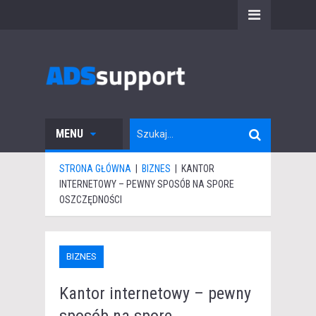
MENU
STRONA GŁÓWNA
|
BIZNES
|
KANTOR
INTERNETOWY – PEWNY SPOSÓB NA SPORE
OSZCZĘDNOŚCI
BIZNES
Kantor internetowy – pewny
sposób na spore